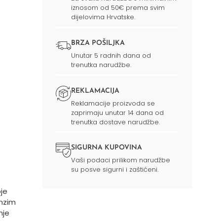
iznosom od 50€ prema svim
dijelovima Hrvatske.
BRZA POŠILJKA
Unutar 5 radnih dana od
trenutka narudžbe.
REKLAMACIJA
Reklamacije proizvoda se
zaprimaju unutar 14 dana od
trenutka dostave narudžbe.
SIGURNA KUPOVINA
Vaši podaci prilikom narudžbe
su posve sigurni i zaštićeni.
je
enzim
nje