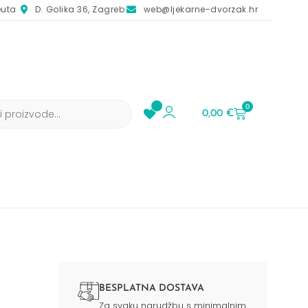
euta
D. Golika 36, Zagreb
web@ljekarne-dvorzak.hr
0
0,00
€
BESPLATNA DOSTAVA
Za svaku narudžbu s minimalnim