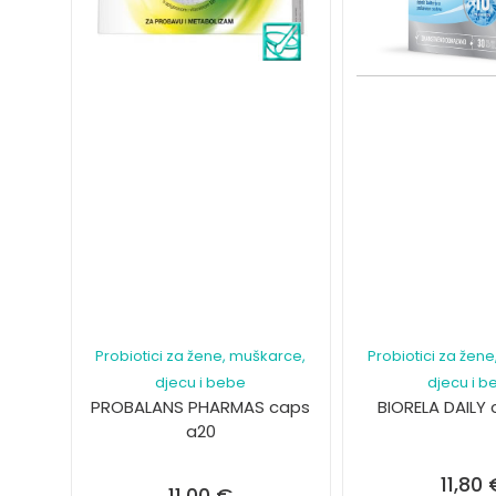
Probiotici za žene, muškarce,
Probiotici za žen
djecu i bebe
djecu i b
PROBALANS PHARMAS caps
BIORELA DAILY
a20
11,80
11,00
€