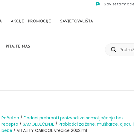
Savjet farmac
A
AKCIJE I PROMOCIJE
SAVJETOVALIŠTA
PITAJTE NAS
Početna
/
Dodaci prehrani i proizvodi za samoliječenje bez
recepta
/
SAMOLIJEČENJE
/
Probiotici za žene, muškarce, djecu i
bebe
/ VITALITY CARICOL vrećice 20x21ml