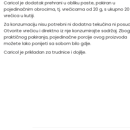
Caricol je dodatak prehrani u obliku paste, pakiran u
pojedinačnim obrocima, tj. vrećicama od 20 g, s ukupno 20
vrećica u kutiji.
Za konzumaciju nisu potrebni ni dodatna tekućina ni posud
Otvorite vrećicu i direktno iz nje konzumirajte sadržaj. Zbog
praktičnog pakiranja, pojedinačne porcije ovog proizvoda
možete lako ponijeti sa sobom bilo gdje.
Caricol je prikladan za trudnice i dojilje.