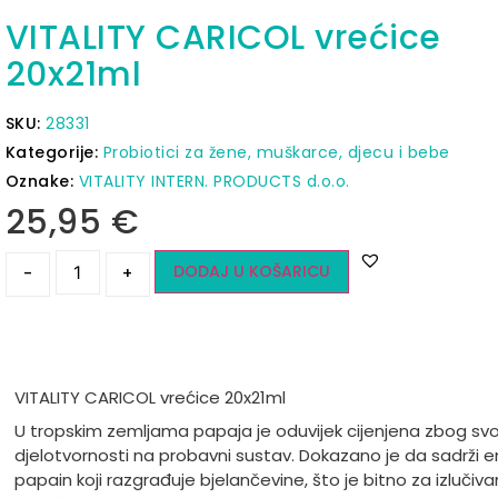
VITALITY CARICOL vrećice
20x21ml
SKU:
28331
Kategorije:
Probiotici za žene, muškarce, djecu i bebe
Oznake:
VITALITY INTERN. PRODUCTS d.o.o.
25,95
€
DODAJ U KOŠARICU
-
+
VITALITY CARICOL vrećice 20x21ml
U tropskim zemljama papaja je oduvijek cijenjena zbog svo
djelotvornosti na probavni sustav. Dokazano je da sadrži 
papain koji razgrađuje bjelančevine, što je bitno za izlučiva