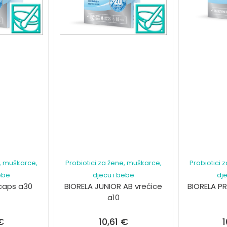
e, muškarce,
Probiotici za žene, muškarce,
Probiotici 
ebe
djecu i bebe
dj
 caps a30
BIORELA JUNIOR AB vrećice
BIORELA P
a10
€
10,61
€
1