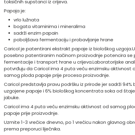
toksičnih supstanci iz crijeva.
Papaja je:
vrlo lužnata
bogata vitaminima i mineralima
sadrži enzim papain
poboljšava fermentaciju i probavljanje hrane
Caricol je patentirani ekstrakt papaje iz biološkog uzgoja.
U
posebno patentiranim načinom proizvodnje potencira se 
fermentacije i transport hrane u crijeva.
Laboratorijske anal
potvrđuju da Caricol ima 4 puta veću enzimsku aktivnost 
samog ploda papaje prije procesa proizvodnje.
Caricol predstavlja pravu podršku iz prirode jer sadrži 94% b
uzgojene papaje i 6% biološkog koncentrata soka od štaje
jabuke.
Caricol ima 4 puta veću enzimsku aktivnost od samog pl
papaje prije proizvodnje.
Uzmite 1-3 vrećice dnevno, po 1 vrećicu nakon glavnog obrok
prema preporuci liječnika.