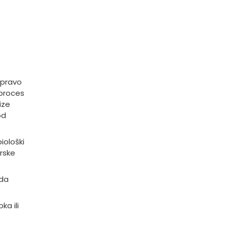
pravo
proces
ize
od
iološki
rske
oda
a ili