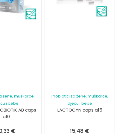
za žene, muškarce,
Probiotici za žene, muškarce,
ecu i bebe
djecu i bebe
ROBIOTIK AB caps
LACTOGYN caps a15
a10
0,33
€
15,48
€