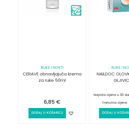
RUKE I NOKTI
RUKE I NO
CERAVE obnavljajuća krema
NAILDOC OLOV
za ruke 50ml
GLJIVI
Najniža cijena u 30 d
6,85
€
Trenutna cijena:
DODAJ U KOŠARICU
DODAJ U KOŠAR