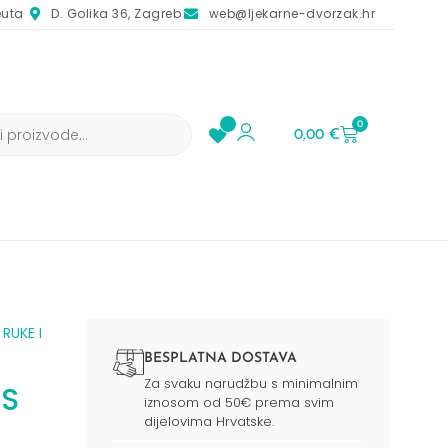
euta
D. Golika 36, Zagreb
web@ljekarne-dvorzak.hr
0
0,00
€
/
RUKE I
BESPLATNA DOSTAVA
Za svaku narudžbu s minimalnim
DS
iznosom od 50€ prema svim
dijelovima Hrvatske.