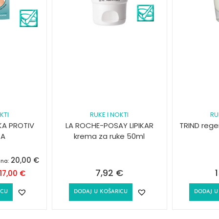
KTI
RUKE I NOKTI
RU
KA PROTIV
LA ROCHE-POSAY LIPIKAR
TRIND rege
CA
krema za ruke 50ml
20,00
€
ana:
7,92
€
17,00
€
ICU
DODAJ U KOŠARICU
DODAJ U