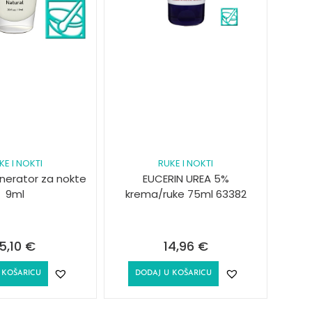
KE I NOKTI
RUKE I NOKTI
nerator za nokte
EUCERIN UREA 5%
9ml
krema/ruke 75ml 63382
15,10
€
14,96
€
 KOŠARICU
DODAJ U KOŠARICU