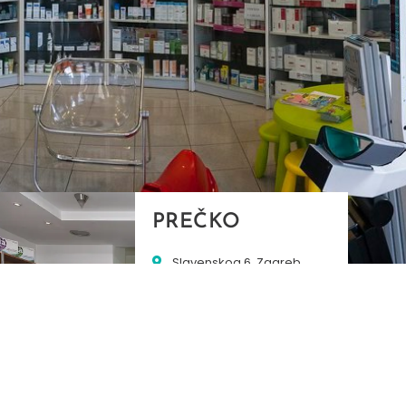
PREČKO
Slavenskog 6, Zagreb
01/3885-672
099/2681-389
precko@ljekarne-
dvorzak.hr
PON - PET