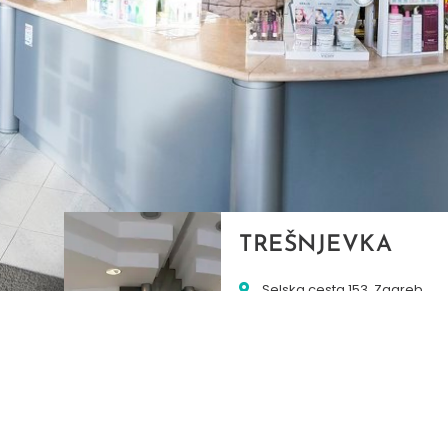
TREŠNJEVKA
Selska cesta 153, Zagreb
01/3022-794
099/2681-387
selska@ljekarne-
dvorzak.hr
PON - PET