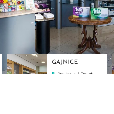
GAJNICE
Gandhijeva 3, Zagreb
01/3461-431
098/452-128
gajnice@ljekarne-
dvorzak.hr
PON - PET