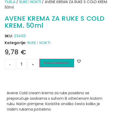
TIJELA
/
RUKE I NOKTI
/ AVENE KREMA ZA RUKE S COLD KREM.
50ml
AVENE KREMA ZA RUKE S COLD
KREM. 50ml
SKU:
23463
Kategorije:
RUKE I NOKTI
9,78
€
DODAJ U KOŠARICU
-
+
Avene Cold cream krema za ruke posebno se
preporučuje osobama s suhom ili oštećenom kožom
ruku.
Način primjene:
Koristite onoliko često koliko je
Vašim rukama potrebno.