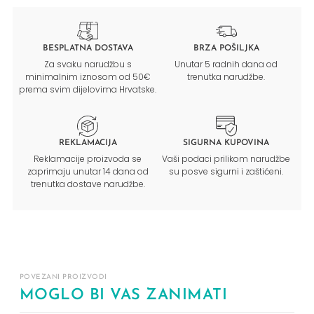
BESPLATNA DOSTAVA
BRZA POŠILJKA
Za svaku narudžbu s
Unutar 5 radnih dana od
minimalnim iznosom od 50€
trenutka narudžbe.
prema svim dijelovima Hrvatske.
REKLAMACIJA
SIGURNA KUPOVINA
Reklamacije proizvoda se
Vaši podaci prilikom narudžbe
zaprimaju unutar 14 dana od
su posve sigurni i zaštićeni.
trenutka dostave narudžbe.
POVEZANI PROIZVODI
MOGLO BI VAS ZANIMATI