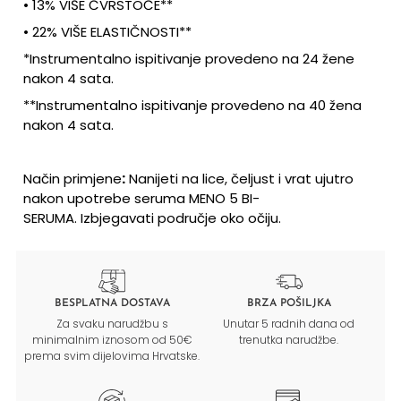
•
13% VIŠE ČVRSTOĆE**
•
22% VIŠE ELASTIČNOSTI**
*Instrumentalno ispitivanje provedeno na 24 žene
nakon 4 sata.
**Instrumentalno ispitivanje provedeno na 40 žena
nakon 4 sata.
Način primjene
:
Nanijeti na lice, čeljust i vrat ujutro
nakon upotrebe seruma MENO 5 BI-
SERUMA. Izbjegavati područje oko očiju.
BESPLATNA DOSTAVA
BRZA POŠILJKA
Za svaku narudžbu s
Unutar 5 radnih dana od
minimalnim iznosom od 50€
trenutka narudžbe.
prema svim dijelovima Hrvatske.