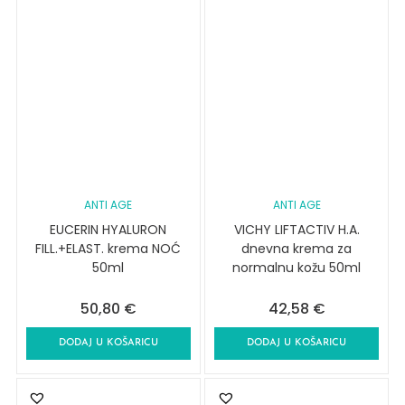
ANTI AGE
ANTI AGE
EUCERIN HYALURON
VICHY LIFTACTIV H.A.
FILL.+ELAST. krema NOĆ
dnevna krema za
50ml
normalnu kožu 50ml
50,80
€
42,58
€
DODAJ U KOŠARICU
DODAJ U KOŠARICU