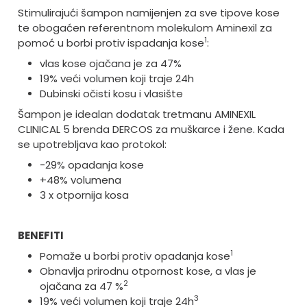
Stimulirajući šampon namijenjen za sve tipove kose
te obogaćen referentnom molekulom Aminexil za
1
pomoć u borbi protiv ispadanja kose
:
vlas kose ojačana je za 47%
19% veći volumen koji traje 24h
Dubinski očisti kosu i vlasište
Šampon je idealan dodatak tretmanu AMINEXIL
CLINICAL 5 brenda DERCOS za muškarce i žene. Kada
se upotrebljava kao protokol:
-29% opadanja kose
+48% volumena
3 x otpornija kosa
BENEFITI
1
Pomaže u borbi protiv opadanja kose
Obnavlja prirodnu otpornost kose, a vlas je
2
ojačana za 47 %
3
19% veći volumen koji traje 24h