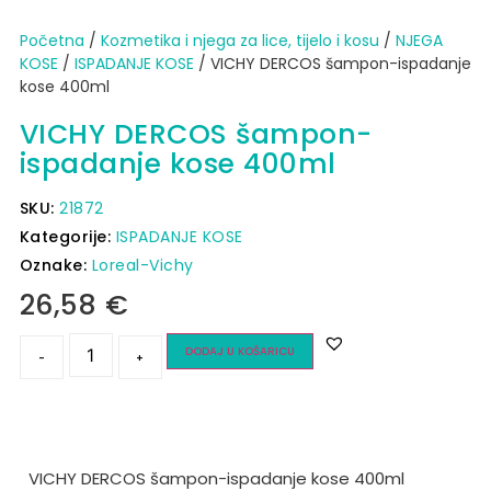
Početna
/
Kozmetika i njega za lice, tijelo i kosu
/
NJEGA
KOSE
/
ISPADANJE KOSE
/ VICHY DERCOS šampon-ispadanje
kose 400ml
VICHY DERCOS šampon-
ispadanje kose 400ml
SKU:
21872
Kategorije:
ISPADANJE KOSE
Oznake:
Loreal-Vichy
26,58
€
DODAJ U KOŠARICU
-
+
VICHY DERCOS šampon-ispadanje kose 400ml