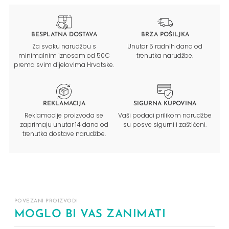
BESPLATNA DOSTAVA
BRZA POŠILJKA
Za svaku narudžbu s
Unutar 5 radnih dana od
minimalnim iznosom od 50€
trenutka narudžbe.
prema svim dijelovima Hrvatske.
REKLAMACIJA
SIGURNA KUPOVINA
Reklamacije proizvoda se
Vaši podaci prilikom narudžbe
zaprimaju unutar 14 dana od
su posve sigurni i zaštićeni.
trenutka dostave narudžbe.
POVEZANI PROIZVODI
MOGLO BI VAS ZANIMATI