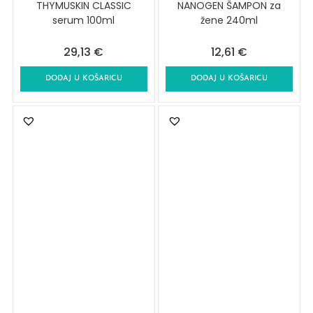
THYMUSKIN CLASSIC
NANOGEN ŠAMPON za
serum 100ml
žene 240ml
29,13
€
12,61
€
DODAJ U KOŠARICU
DODAJ U KOŠARICU