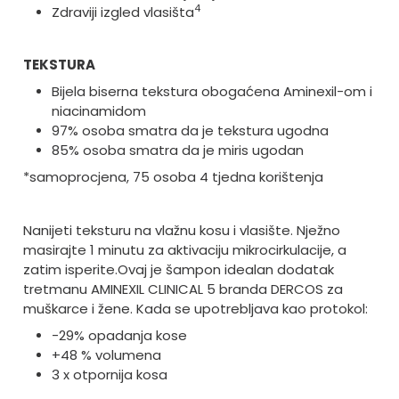
4
Zdraviji izgled vlasišta
TEKSTURA
Bijela biserna tekstura obogaćena Aminexil-om i
niacinamidom
97% osoba smatra da je tekstura ugodna
85% osoba smatra da je miris ugodan
*samoprocjena, 75 osoba 4 tjedna korištenja
Nanijeti teksturu na vlažnu kosu i vlasište. Nježno
masirajte 1 minutu za aktivaciju mikrocirkulacije, a
zatim isperite.
Ovaj je šampon idealan dodatak
tretmanu AMINEXIL CLINICAL 5 branda DERCOS za
muškarce i žene. Kada se upotrebljava kao protokol:
-29% opadanja kose
+48 % volumena
3 x otpornija kosa