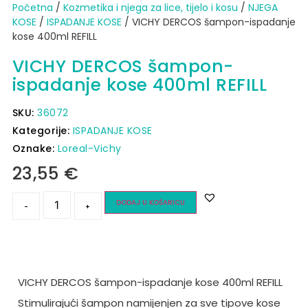
Početna
/
Kozmetika i njega za lice, tijelo i kosu
/
NJEGA
KOSE
/
ISPADANJE KOSE
/ VICHY DERCOS šampon-ispadanje
kose 400ml REFILL
VICHY DERCOS šampon-
ispadanje kose 400ml REFILL
SKU:
36072
Kategorije:
ISPADANJE KOSE
Oznake:
Loreal-Vichy
23,55
€
DODAJ U KOŠARICU
-
+
VICHY DERCOS šampon-ispadanje kose 400ml REFILL
Stimulirajući šampon namijenjen za sve tipove kose