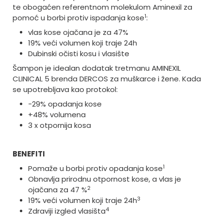
te obogaćen referentnom molekulom Aminexil za
1
pomoć u borbi protiv ispadanja kose
:
vlas kose ojačana je za 47%
19% veći volumen koji traje 24h
Dubinski očisti kosu i vlasište
Šampon je idealan dodatak tretmanu AMINEXIL
CLINICAL 5 brenda DERCOS za muškarce i žene. Kada
se upotrebljava kao protokol:
-29% opadanja kose
+48% volumena
3 x otpornija kosa
BENEFITI
1
Pomaže u borbi protiv opadanja kose
Obnavlja prirodnu otpornost kose, a vlas je
2
ojačana za 47 %
3
19% veći volumen koji traje 24h
4
Zdraviji izgled vlasišta