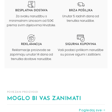
BESPLATNA DOSTAVA
BRZA POŠILJKA
Za svaku narudžbu s
Unutar 5 radnih dana od
minimalnim iznosom od 50€
trenutka narudžbe.
prema svim dijelovima Hrvatske.
REKLAMACIJA
SIGURNA KUPOVINA
Reklamacije proizvoda se
Vaši podaci prilikom narudžbe
zaprimaju unutar 14 dana od
su posve sigurni i zaštićeni.
trenutka dostave narudžbe.
POVEZANI PROIZVODI
MOGLO BI VAS ZANIMATI
Pogledaj sve