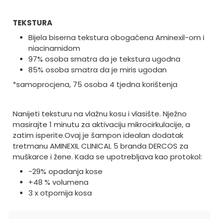
TEKSTURA
Bijela biserna tekstura obogaćena Aminexil-om i
niacinamidom
97% osoba smatra da je tekstura ugodna
85% osoba smatra da je miris ugodan
*samoprocjena, 75 osoba 4 tjedna korištenja
Nanijeti teksturu na vlažnu kosu i vlasište. Nježno
masirajte 1 minutu za aktivaciju mikrocirkulacije, a
zatim isperite.
Ovaj je šampon idealan dodatak
tretmanu AMINEXIL CLINICAL 5 branda DERCOS za
muškarce i žene. Kada se upotrebljava kao protokol:
-29% opadanja kose
+48 % volumena
3 x otpornija kosa