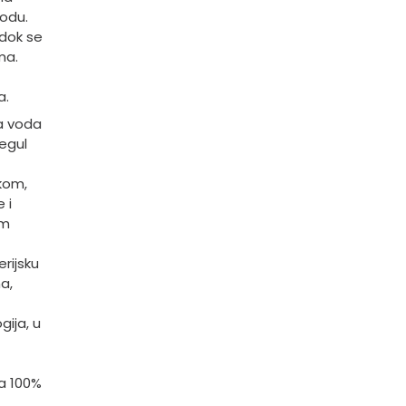
godu.
 dok se
ma.
a.
a voda
egul
kom,
 i
om
erijsku
a,
ija, u
a 100%