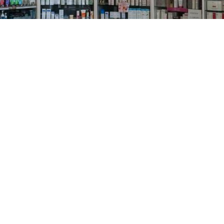
PREČKO
Slavenskog 6, Zagreb
01/3885-672
099/2681-389