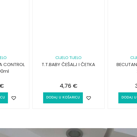
JELO
CIJELO TIJELO
CIJ
A CONTROL
T.T.BABY ČEŠALJ I ČETKA
BECUTAN
00ml
€
4,76
€
ICU
DODAJ U KOŠARICU
DODAJ U