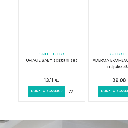
CIJELO TIJELO
CIJELO TI
URIAGE BABY zaštitni set
ADERMA EXOMEG
mlijeko 4
13,11
€
29,08
DODAJ U KOŠARICU
DODAJ U KOŠAR