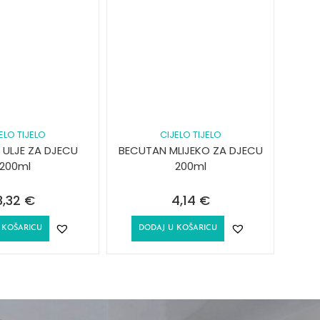
ELO TIJELO
CIJELO TIJELO
 ULJE ZA DJECU
BECUTAN MLIJEKO ZA DJECU
200ml
200ml
3,32
€
4,14
€
 KOŠARICU
DODAJ U KOŠARICU