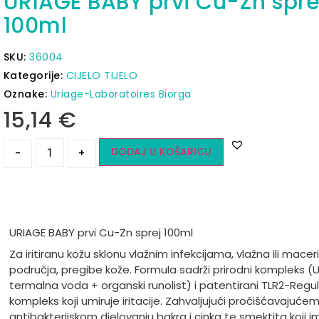
URIAGE BABY prvi Cu-Zn spre
100ml
SKU:
36004
Kategorije:
CIJELO TIJELO
Oznake:
Uriage-Laboratoires Biorga
15,14
€
DODAJ U KOŠARICU
-
+
URIAGE BABY prvi Cu-Zn sprej 100ml
Za iritiranu kožu sklonu vlažnim infekcijama, vlažna ili macer
područja, pregibe kože. Formula sadrži prirodni kompleks (
termalna voda + organski runolist) i patentirani TLR2-Regul
kompleks koji umiruje iritacije. Zahvaljujući pročišćavajućem
antibakterijskom djelovanju bakra i cinka te smektita koji i