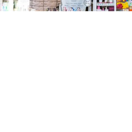
TREŠNJEVKA
Selska cesta 153, Zagreb
01/3022-794
099/2681-387