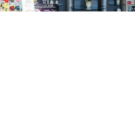
GAJNICE
Gandhijeva 3, Zagreb
01/3461-431
098/452-128