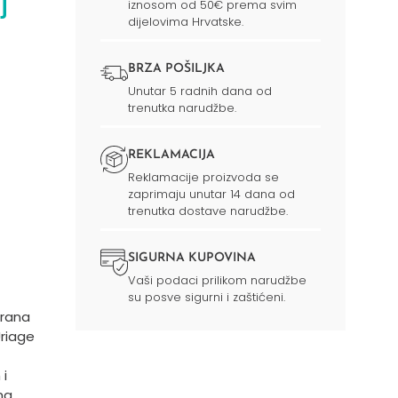
j
iznosom od 50€ prema svim
dijelovima Hrvatske.
BRZA POŠILJKA
Unutar 5 radnih dana od
trenutka narudžbe.
REKLAMACIJA
Reklamacije proizvoda se
zaprimaju unutar 14 dana od
trenutka dostave narudžbe.
SIGURNA KUPOVINA
Vaši podaci prilikom narudžbe
su posve sigurni i zaštićeni.
irana
Uriage
 i
ma