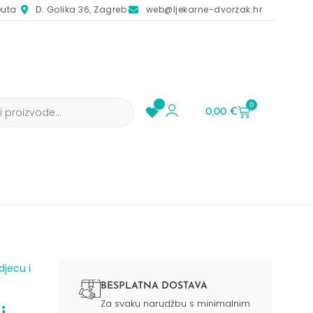
euta
D. Golika 36, Zagreb
web@ljekarne-dvorzak.hr
0
0,00
€
djecu i
BESPLATNA DOSTAVA
Za svaku narudžbu s minimalnim