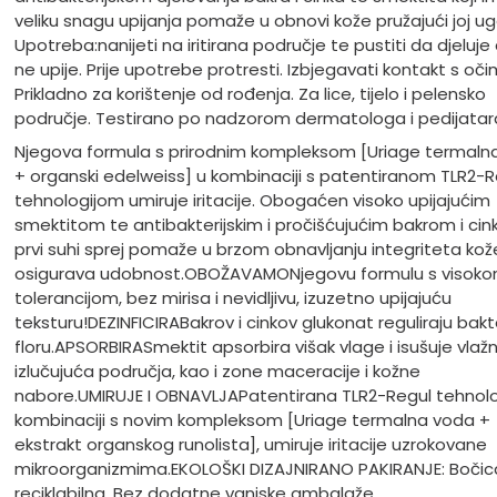
veliku snagu upijanja pomaže u obnovi kože pružajući joj u
Upotreba:nanijeti na iritirana područje te pustiti da djeluje
ne upije. Prije upotrebe protresti. Izbjegavati kontakt s oči
Prikladno za korištenje od rođenja. Za lice, tijelo i pelensko
područje. Testirano po nadzorom dermatologa i pedijatar
Njegova formula s prirodnim kompleksom [Uriage termaln
+ organski edelweiss] u kombinaciji s patentiranom TLR2-R
tehnologijom umiruje iritacije. Obogaćen visoko upijajućim
smektitom te antibakterijskim i pročišćujućim bakrom i cin
prvi suhi sprej pomaže u brzom obnavljanju integriteta kože
osigurava udobnost.
OBOŽAVAMO
Njegovu formulu s visok
tolerancijom, bez mirisa i nevidljivu, izuzetno upijajuću
teksturu!
DEZINFICIRA
Bakrov i cinkov glukonat reguliraju bakt
floru.
APSORBIRA
Smektit apsorbira višak vlage i isušuje vlažn
izlučujuća područja, kao i zone maceracije i kožne
nabore.
UMIRUJE I OBNAVLJA
Patentirana TLR2-Regul tehnolog
kombinaciji s novim kompleksom [Uriage termalna voda +
ekstrakt organskog runolista], umiruje iritacije uzrokovane
mikroorganizmima.
EKOLOŠKI DIZAJNIRANO PAKIRANJE: Bočic
reciklabilna. Bez dodatne vanjske ambalaže.