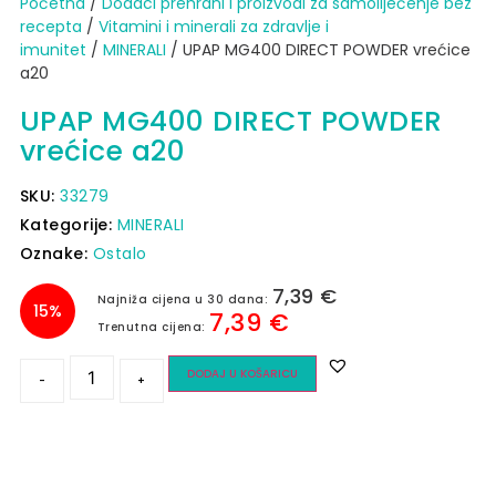
Početna
/
Dodaci prehrani i proizvodi za samoliječenje bez
recepta
/
Vitamini i minerali za zdravlje i
imunitet
/
MINERALI
/ UPAP MG400 DIRECT POWDER vrećice
a20
UPAP MG400 DIRECT POWDER
vrećice a20
SKU:
33279
Kategorije:
MINERALI
Oznake:
Ostalo
7,39
€
Najniža cijena u 30 dana:
15%
7,39
€
Trenutna cijena:
DODAJ U KOŠARICU
-
+