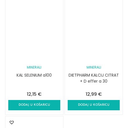
MINERALI
MINERALI
KAL SELENIUM a100
DIETPHARM KALCIJ CITRAT
+ D effer a 30
12,15
€
12,99
€
DODAJ U KOŠARICU
DODAJ U KOŠARICU