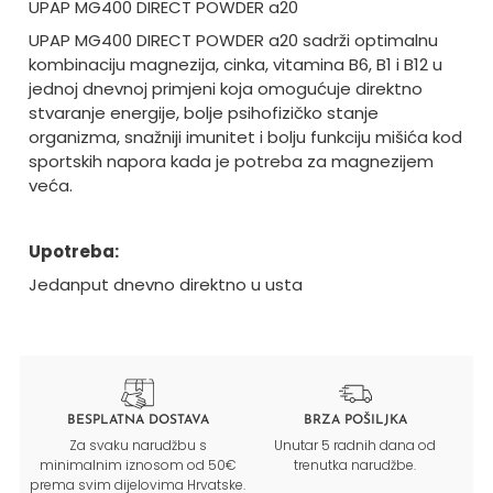
UPAP MG400 DIRECT POWDER a20
UPAP MG400 DIRECT POWDER a20 sadrži optimalnu
kombinaciju magnezija, cinka, vitamina B6, B1 i B12 u
jednoj dnevnoj primjeni koja omogućuje direktno
stvaranje energije, bolje psihofizičko stanje
organizma, snažniji imunitet i bolju funkciju mišića kod
sportskih napora kada je potreba za magnezijem
veća.
Upotreba:
Jedanput dnevno direktno u usta
BESPLATNA DOSTAVA
BRZA POŠILJKA
Za svaku narudžbu s
Unutar 5 radnih dana od
minimalnim iznosom od 50€
trenutka narudžbe.
prema svim dijelovima Hrvatske.