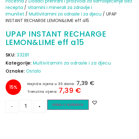
Početna
/
Dodaci prehrani i proizvodi za samoliječenje bez
recepta
/
Vitamini i minerali za zdravlje i
imunitet
/
Multivitamini za odrasle i za djecu
/ UPAP
INSTANT RECHARGE LEMON&LIME eff a15
UPAP INSTANT RECHARGE
LEMON&LIME eff a15
SKU:
33281
Kategorije:
Multivitamini za odrasle i za djecu
Oznake:
Ostalo
7,39
€
Najniža cijena u 30 dana:
15%
7,39
€
Trenutna cijena:
DODAJ U KOŠARICU
-
+