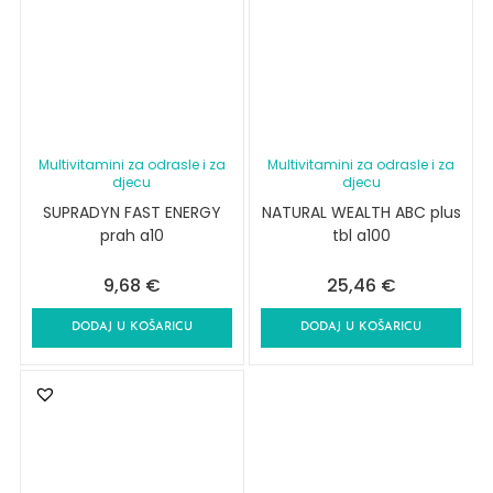
Multivitamini za odrasle i za
Multivitamini za odrasle i za
djecu
djecu
SUPRADYN FAST ENERGY
NATURAL WEALTH ABC plus
prah a10
tbl a100
9,68
€
25,46
€
DODAJ U KOŠARICU
DODAJ U KOŠARICU