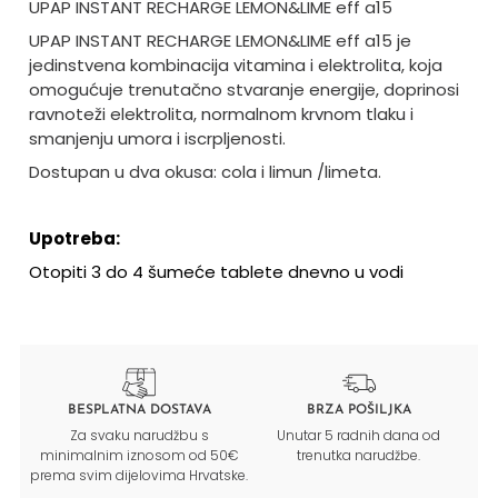
UPAP INSTANT RECHARGE LEMON&LIME eff a15
UPAP INSTANT RECHARGE LEMON&LIME eff a15 je
jedinstvena kombinacija vitamina i elektrolita, koja
omogućuje trenutačno stvaranje energije, doprinosi
ravnoteži elektrolita, normalnom krvnom tlaku i
smanjenju umora i iscrpljenosti.
Dostupan u dva okusa:
cola i limun /limeta.
Upotreba:
Otopiti 3 do 4 šumeće tablete dnevno u vodi
BESPLATNA DOSTAVA
BRZA POŠILJKA
Za svaku narudžbu s
Unutar 5 radnih dana od
minimalnim iznosom od 50€
trenutka narudžbe.
prema svim dijelovima Hrvatske.