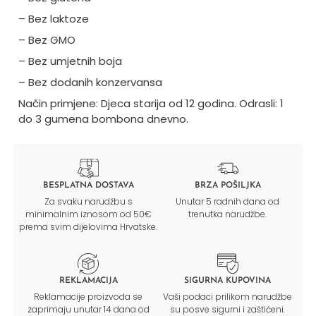
– Bez laktoze
– Bez GMO
– Bez umjetnih boja
– Bez dodanih konzervansa
Način primjene: Djeca starija od 12 godina. Odrasli: 1
do 3 gumena bombona dnevno.
BESPLATNA DOSTAVA
BRZA POŠILJKA
Za svaku narudžbu s
Unutar 5 radnih dana od
minimalnim iznosom od 50€
trenutka narudžbe.
prema svim dijelovima Hrvatske.
REKLAMACIJA
SIGURNA KUPOVINA
Reklamacije proizvoda se
Vaši podaci prilikom narudžbe
zaprimaju unutar 14 dana od
su posve sigurni i zaštićeni.