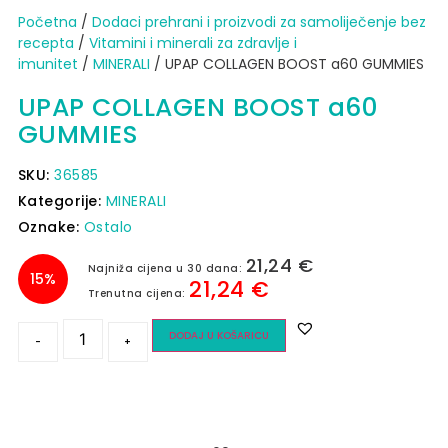
Početna
/
Dodaci prehrani i proizvodi za samoliječenje bez
recepta
/
Vitamini i minerali za zdravlje i
imunitet
/
MINERALI
/ UPAP COLLAGEN BOOST a60 GUMMIES
UPAP COLLAGEN BOOST a60
GUMMIES
SKU:
36585
Kategorije:
MINERALI
Oznake:
Ostalo
21,24
€
Najniža cijena u 30 dana:
15%
21,24
€
Trenutna cijena:
DODAJ U KOŠARICU
-
+