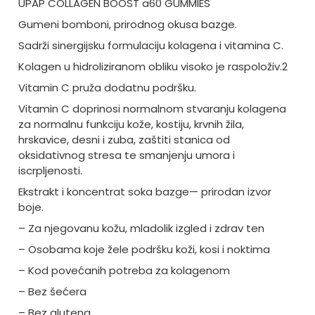
UPAP COLLAGEN BOOST a60 GUMMIES
Gumeni bomboni, prirodnog okusa bazge.
Sadrži sinergijsku formulaciju kolagena i vitamina C.
Kolagen u hidroliziranom obliku visoko je raspoloživ.2
Vitamin C pruža dodatnu podršku.
Vitamin C doprinosi normalnom stvaranju kolagena
za normalnu funkciju kože, kostiju, krvnih žila,
hrskavice, desni i zuba, zaštiti stanica od
oksidativnog stresa te smanjenju umora i
iscrpljenosti.
Ekstrakt i koncentrat soka bazge— prirodan izvor
boje.
– Za njegovanu kožu, mladolik izgled i zdrav ten
– Osobama koje žele podršku koži, kosi i noktima
– Kod povećanih potreba za kolagenom
– Bez šećera
– Bez glutena