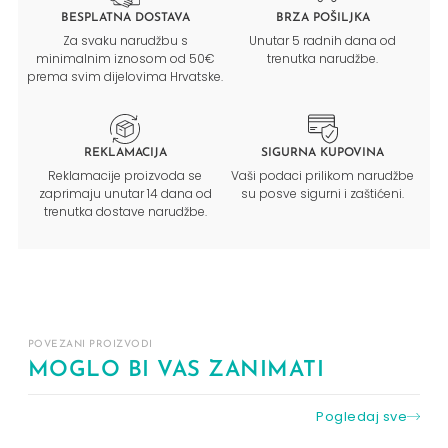
BESPLATNA DOSTAVA
BRZA POŠILJKA
Za svaku narudžbu s
Unutar 5 radnih dana od
minimalnim iznosom od 50€
trenutka narudžbe.
prema svim dijelovima Hrvatske.
REKLAMACIJA
SIGURNA KUPOVINA
Reklamacije proizvoda se
Vaši podaci prilikom narudžbe
zaprimaju unutar 14 dana od
su posve sigurni i zaštićeni.
trenutka dostave narudžbe.
POVEZANI PROIZVODI
MOGLO BI VAS ZANIMATI
Pogledaj sve