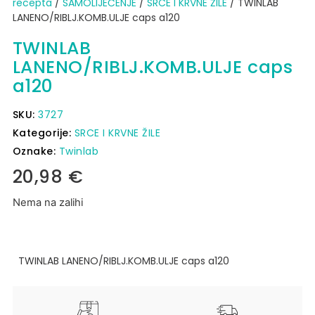
recepta
/
SAMOLIJEČENJE
/
SRCE I KRVNE ŽILE
/ TWINLAB
LANENO/RIBLJ.KOMB.ULJE caps a120
TWINLAB
LANENO/RIBLJ.KOMB.ULJE caps
a120
SKU:
3727
Kategorije:
SRCE I KRVNE ŽILE
Oznake:
Twinlab
20,98
€
Nema na zalihi
TWINLAB LANENO/RIBLJ.KOMB.ULJE caps a120