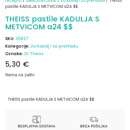
recepta
/
SAMOLIJEČENJE
/
Za kašalj i za prehladu
/ THEISS
pastile KADULJA S METVICOM a24 $$
THEISS pastile KADULJA S
METVICOM a24 $$
SKU:
25827
Kategorije:
Za kašalj i za prehladu
Oznake:
Dr.Theiss
5,30
€
Nema na zalihi
THEISS pastile KADULJA S METVICOM a24 $$
BESPLATNA DOSTAVA
BRZA POŠILJKA