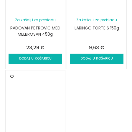
Za kašalj i za prehladu
Za kašalj i za prehladu
RADOVAN PETROVIĆ MED
LARINGO FORTE S 150g
MELBROSAN 450g
23,29
€
9,63
€
DODAJ U KOŠARICU
DODAJ U KOŠARICU