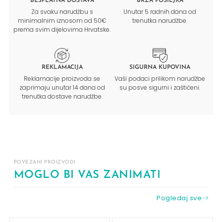
BESPLATNA DOSTAVA
BRZA POŠILJKA
Za svaku narudžbu s
Unutar 5 radnih dana od
minimalnim iznosom od 50€
trenutka narudžbe.
prema svim dijelovima Hrvatske.
REKLAMACIJA
SIGURNA KUPOVINA
Reklamacije proizvoda se
Vaši podaci prilikom narudžbe
zaprimaju unutar 14 dana od
su posve sigurni i zaštićeni.
trenutka dostave narudžbe.
POVEZANI PROIZVODI
MOGLO BI VAS ZANIMATI
Pogledaj sve