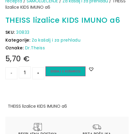
recepta
/
SAMOLIJEČENJE
/
Za kašalj i za prehladu
/ THEISS
lizalice KIDS IMUNO a6
THEISS lizalice KIDS IMUNO a6
SKU:
30833
Kategorije:
Za kašalj i za prehladu
Oznake:
Dr.Theiss
5,70
€
DODAJ U KOŠARICU
-
+
THEISS lizalice KIDS IMUNO a6