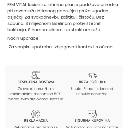
FEM VITAL losion za intimno pranje podržava prirodnu
pH ravnotežu intimnog područja i pruža ugodan
osjećaj. Za svakodnevbu zaštitu i čistoću. Bez
sapuna. S mliječnom kiselinom protiv štetnih
bakterija. S hamamelisom i ekstraktom ruže.
Način uporabe:
Za vanjsku upotrebu. Izbjegavati kontakt s očima.
BESPLATNA DOSTAVA
BRZA POŠILJKA
Za svaku narudžbu s
Unutar 5 radnih dana od
minimalnim iznosom od 50€
trenutka narudžbe.
prema svim dijelovima Hrvatske.
REKLAMACIJA
SIGURNA KUPOVINA
Reklamacije proizvoda se
Vaši podaci prilikom narudžbe