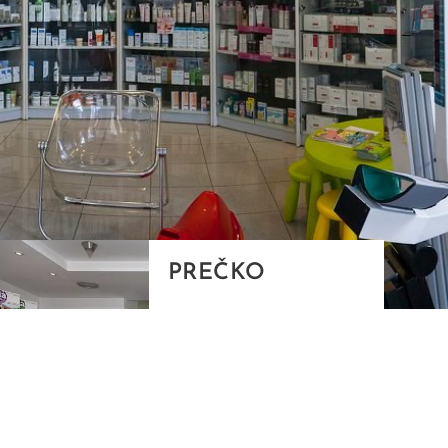
PREČKO
Slavenskog 6, Zagreb
01/3885-672
099/2681-389
precko@ljekarne-
dvorzak.hr