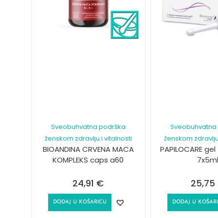
Sveobuhvatna podrška
Sveobuhvatna
ženskom zdravlju i vitalnosti
ženskom zdravlju 
BIOANDINA CRVENA MACA
PAPILOCARE gel 
KOMPLEKS caps a60
7x5m
24,91
€
25,75
DODAJ U KOŠARICU
DODAJ U KOŠAR