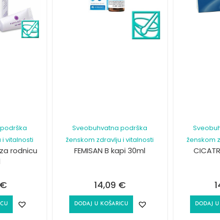
 podrška
Sveobuhvatna podrška
Sveobuh
i vitalnosti
ženskom zdravlju i vitalnosti
ženskom zdr
za rodnicu
FEMISAN B kapi 30ml
CICATR
l
€
14,09
€
1
ICU
DODAJ U KOŠARICU
DODAJ U