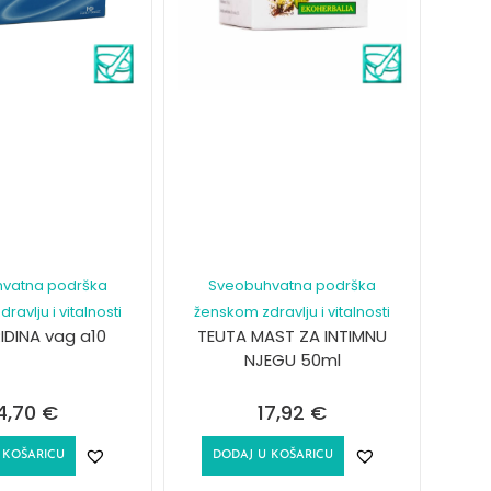
vatna podrška
Sveobuhvatna podrška
avlju i vitalnosti
ženskom zdravlju i vitalnosti
IDINA vag a10
TEUTA MAST ZA INTIMNU
NJEGU 50ml
4,70
€
17,92
€
 KOŠARICU
DODAJ U KOŠARICU