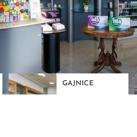
GAJNICE
Gandhijeva 3, Zagreb
01/3461-431
098/452-128
gajnice@ljekarne-
dvorzak.hr