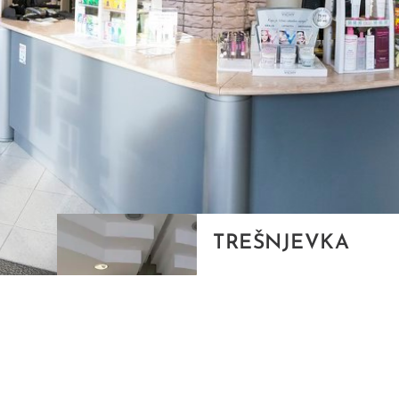
TREŠNJEVKA
Selska cesta 153, Zagreb
01/3022-794
099/2681-387
selska@ljekarne-
dvorzak.hr