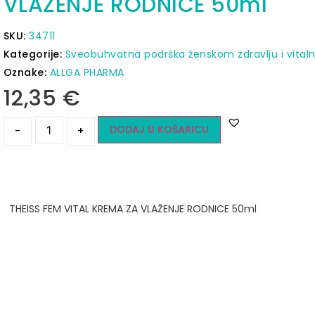
VLAŽENJE RODNICE 50ml
SKU:
34711
Kategorije:
Sveobuhvatna podrška ženskom zdravlju i vitaln
Oznake:
ALLGA PHARMA
12,35
€
DODAJ U KOŠARICU
-
+
THEISS FEM VITAL KREMA ZA VLAŽENJE RODNICE 50ml