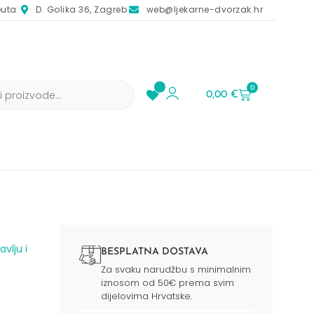
euta
D. Golika 36, Zagreb
web@ljekarne-dvorzak.hr
0
0,00
€
vlju i
BESPLATNA DOSTAVA
Za svaku narudžbu s minimalnim
iznosom od 50€ prema svim
dijelovima Hrvatske.