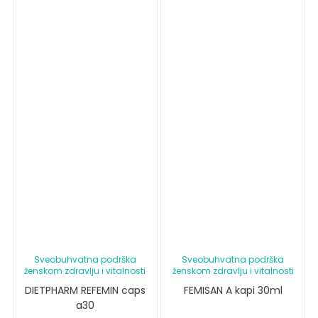
Sveobuhvatna podrška
Sveobuhvatna podrška
ženskom zdravlju i vitalnosti
ženskom zdravlju i vitalnosti
DIETPHARM REFEMIN caps
FEMISAN A kapi 30ml
a30