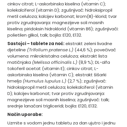
cinkov citrat; L-askorbinska kiselina (vitamin C);
kolekalciferol (vitamin D); zgušnjivač: hidroksipropil
metil celuloza; kalcijev karbonat; krom(III)-klorid; tvar
protiv zgrudnjavanja: magnezijeve soli masnih
kiselina; piridoksin hidroklorid (vitamin B6); zgušnjivači:
polietilen glikol, talk; bojila: E120, E132.
Sastojci – tablete za noć:
ekstrakt zeleni livadne
djeteline
(Trifolium pratense L.)
(44,6 %); povećivač
volumena: mikrokristalna celuloza; ekstrakt lista
matičnjaka
(Melissa officinalis L.)
(8,9 %); DL-alfa
tokoferil acetat (vitamin E); cinkov citrat; L-
askorbinska kiselina (vitamin C); ekstrakt šišarki
hmelja
(Humulus lupulus L.)
(2,7 %); zgušnjivač:
hidroksipropil metil celuloza; kolekalciferol (vitamin
D); kalcijev karbonat; tvar protiv zgrudnjavanja:
magnezijeve soli masnih kiselina; zgušnjivač: talk;
srednje lanačani trigliceridi; bojila: E120, E132.
Način uporabe:
Uzmite s vodom jednu tabletu za dan ujutro i jednu