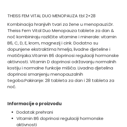
THEISS FEM VITAL DUO MENOPAUZA tbl 2×28
Kombinacija hranjivih tvari za žene u menopauzi.
Dr.
Theiss Fem Vital Duo Menopauza tablete za dan &
noć kombiniraju različite vitamine i minerale: vitamin
B6, C, D, E, krom, magnezij i cink. Dodatno su
dopunjene ekstraktima hmelja, livadne djeteline i
matičnjaka.
Vitamin B6 doprinosi regulaciji hormonske
aktivnosti. Vitamin D doprinosi održavanju normalnih
kostiju i normalne funkcije mišića. Livadna djetelina
doprinosi smanjenju menopauzalnih
tegoba.
Pakiranje: 28 tableta za dan i 28 tableta za
noć.
Informacije o proizvodu
Dodatak prehrani
Vitamin B6 doprinosi regulaciji hormonske
aktivnosti