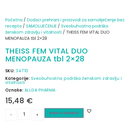
Početna
/
Dodaci prehrani i proizvodi za samoliječenje bez
recepta
/
SAMOLIJEČENJE
/
Sveobuhvatna podrška
ženskom zdravlju i vitalnosti
/ THEISS FEM VITAL DUO
MENOPAUZA tbl 2×28
THEISS FEM VITAL DUO
MENOPAUZA tbl 2×28
SKU:
34710
Kategorije:
Sveobuhvatna podrška ženskom zdravlju i
vitalnosti
Oznake:
ALLGA PHARMA
15,48
€
DODAJ U KOŠARICU
-
+