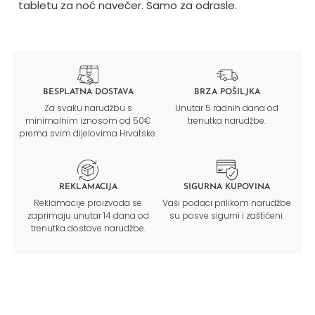
tabletu za noć navečer. Samo za odrasle.
BESPLATNA DOSTAVA
BRZA POŠILJKA
Za svaku narudžbu s
Unutar 5 radnih dana od
minimalnim iznosom od 50€
trenutka narudžbe.
prema svim dijelovima Hrvatske.
REKLAMACIJA
SIGURNA KUPOVINA
Reklamacije proizvoda se
Vaši podaci prilikom narudžbe
zaprimaju unutar 14 dana od
su posve sigurni i zaštićeni.
trenutka dostave narudžbe.