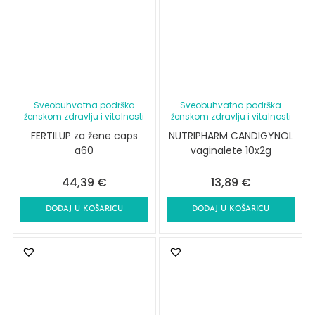
Sveobuhvatna podrška
Sveobuhvatna podrška
ženskom zdravlju i vitalnosti
ženskom zdravlju i vitalnosti
FERTILUP za žene caps
NUTRIPHARM CANDIGYNOL
a60
vaginalete 10x2g
44,39
€
13,89
€
DODAJ U KOŠARICU
DODAJ U KOŠARICU