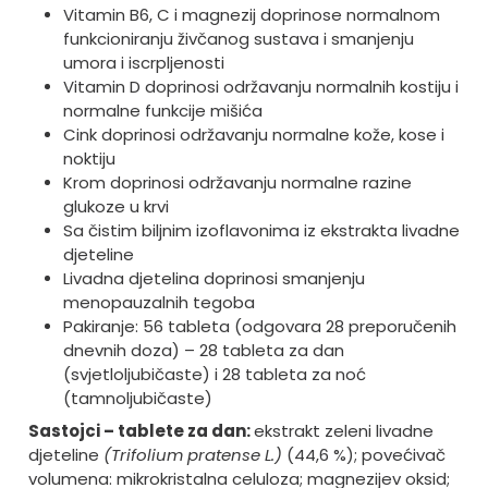
Vitamin B6, C i magnezij doprinose normalnom
funkcioniranju živčanog sustava i smanjenju
umora i iscrpljenosti
Vitamin D doprinosi održavanju normalnih kostiju i
normalne funkcije mišića
Cink doprinosi održavanju normalne kože, kose i
noktiju
Krom doprinosi održavanju normalne razine
glukoze u krvi
Sa čistim biljnim izoflavonima iz ekstrakta livadne
djeteline
Livadna djetelina doprinosi smanjenju
menopauzalnih tegoba
Pakiranje: 56 tableta (odgovara 28 preporučenih
dnevnih doza) – 28 tableta za dan
(svjetloljubičaste) i 28 tableta za noć
(tamnoljubičaste)
Sastojci – tablete za dan:
ekstrakt zeleni livadne
djeteline
(Trifolium pratense L.)
(44,6 %); povećivač
volumena: mikrokristalna celuloza; magnezijev oksid;