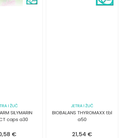
TRA I ŽUČ
JETRA I ŽUČ
RM SILYMARIN
BIOBALANS THYROMAXX tbl
CT caps a30
a50
0,58
€
21,54
€