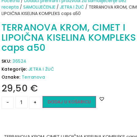
Početna
/
Dodaci prehrani i proizvodi za samoliječenje bez
recepta
/
SAMOLIJEČENJE
/
JETRA I ŽUČ
/ TERRANOVA KROM, CIME
LIPOIČNA KISELINA KOMPLEKS caps a50
TERRANOVA KROM, CIMET I
LIPOIČNA KISELINA KOMPLEKS
caps a50
SKU:
36524
Kategorije:
JETRA I ŽUČ
Oznake:
Terranova
29,50
€
DODAJ U KOŠARICU
-
+
TERRANOVA KROM, CIMET I LIPOIČNA KISELINA KOMPLEKS cap