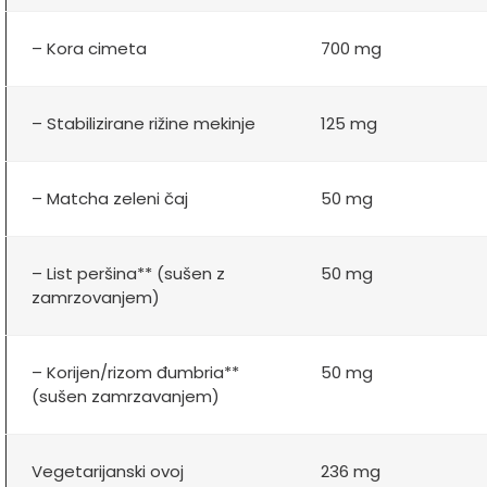
– Kora cimeta
700 mg
– Stabilizirane rižine mekinje
125 mg
– Matcha zeleni čaj
50 mg
– List peršina** (sušen z
50 mg
zamrzovanjem)
– Korijen/rizom đumbria**
50 mg
(sušen zamrzavanjem)
Vegetarijanski ovoj
236 mg