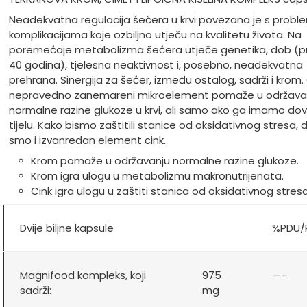
Neadekvatna regulacija šećera u krvi povezana je s probl
komplikacijama koje ozbiljno utječu na kvalitetu života. Na
poremećaje metabolizma šećera utječe genetika, dob (p
40 godina), tjelesna neaktivnost i, posebno, neadekvatna
prehrana. Sinergija za šećer, između ostalog, sadrži i krom.
nepravedno zanemareni mikroelement pomaže u održava
normalne razine glukoze u krvi, ali samo ako ga imamo dov
tijelu. Kako bismo zaštitili stanice od oksidativnog stresa, 
smo i izvanredan element cink.
Krom pomaže u održavanju normalne razine glukoze.
Krom igra ulogu u metabolizmu makronutrijenata.
Cink igra ulogu u zaštiti stanica od oksidativnog stresa
Dvije biljne kapsule
%PDU/
Magnifood kompleks, koji
975
—-
sadrži:
mg