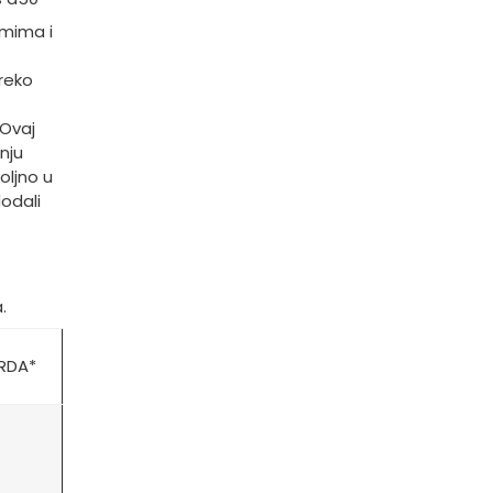
emima i
reko
 Ovaj
nju
oljno u
dodali
.
RDA*