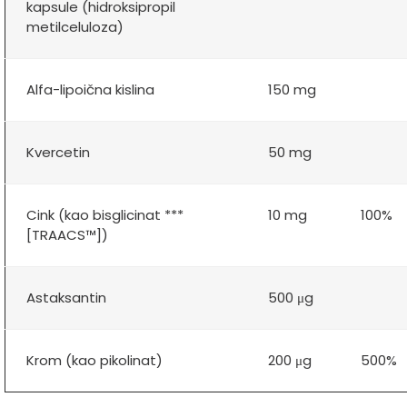
kapsule (hidroksipropil
metilceluloza)
Alfa-lipoična kislina
150 mg
Kvercetin
50 mg
Cink (kao bisglicinat ***
10 mg
100%
[TRAACS™])
Astaksantin
500 μg
Krom (kao pikolinat)
200 μg
500%