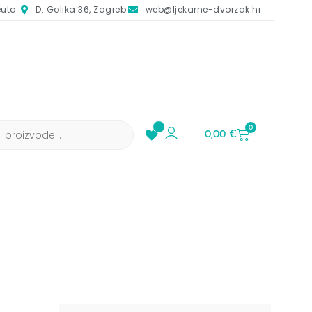
euta
D. Golika 36, Zagreb
web@ljekarne-dvorzak.hr
0
0,00
€