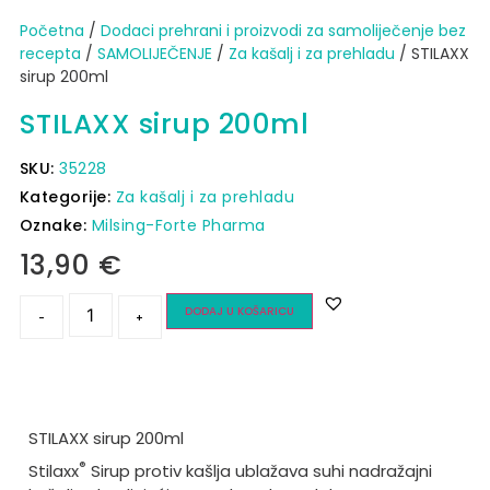
Početna
/
Dodaci prehrani i proizvodi za samoliječenje bez
recepta
/
SAMOLIJEČENJE
/
Za kašalj i za prehladu
/ STILAXX
sirup 200ml
STILAXX sirup 200ml
SKU:
35228
Kategorije:
Za kašalj i za prehladu
Oznake:
Milsing-Forte Pharma
13,90
€
DODAJ U KOŠARICU
-
+
STILAXX sirup 200ml
®
Stilaxx
Sirup protiv kašlja ublažava suhi nadražajni