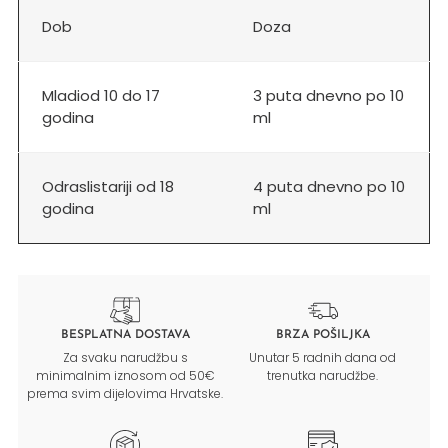
Dob
Doza
Mladi
od 10 do 17
3 puta dnevno po 10
godina
ml
Odrasli
stariji od 18
4 puta dnevno po 10
godina
ml
BESPLATNA DOSTAVA
BRZA POŠILJKA
Za svaku narudžbu s
Unutar 5 radnih dana od
minimalnim iznosom od 50€
trenutka narudžbe.
prema svim dijelovima Hrvatske.