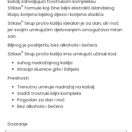
kašalj zahvaljujući trostrukom kompleksu
®
Stilaxx
formule koji čine biljni ekstrakti islandskog
lišaja, korijena bijelog sljeza i korijena sladića.
®
Stilaxx
Sirup protiv kašlja idealan je za dan, ali i noć
jer svojim umirujućim djelovanjem omogućava miran
san.
Biljnog je podrijetla, bez alkohola i šećera.
®
Stilaxx
Sirup protiv kašlja ima umirujući učinak kod:
suhog nadražajnog kašlja
iritacija sluznice grla i ždrijela
Prednosti
Trenutno umiruje nadražaj na kašalj
Sadrži trostruki biljni kompleks
Pogodan za dan i noć
Bez alkohola i šećera
Doziranje