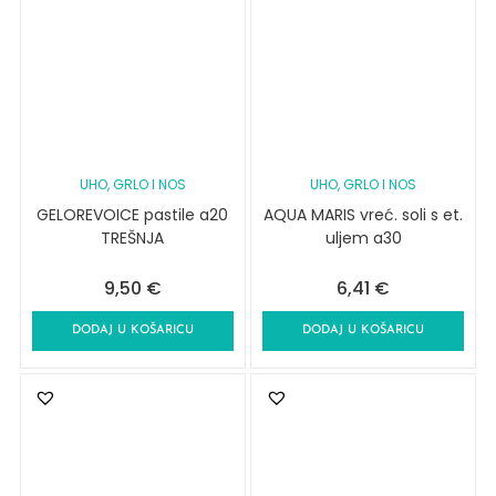
UHO, GRLO I NOS
UHO, GRLO I NOS
GELOREVOICE pastile a20
AQUA MARIS vreć. soli s et.
TREŠNJA
uljem a30
9,50
€
6,41
€
DODAJ U KOŠARICU
DODAJ U KOŠARICU