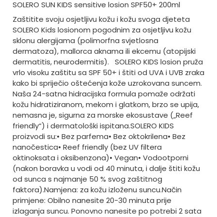
SOLERO SUN KIDS sensitive losion SPF50+ 200ml
Zaštitite svoju osjetljivu kožu i kožu svoga djeteta
SOLERO Kids losionom pogodnim za osjetljivu kožu
sklonu alergijama (polimorfna svjetlosna
dermatoza), mallorca aknama ili ekcemu (atopijski
dermatitis, neurodermitis).
SOLERO KIDS losion pruža
vrlo visoku zaštitu sa SPF 50+ i štiti od UVA i UVB zraka
kako bi spriječio oštećenja kože uzrokovana suncem.
Naša 24-satna hidracijska formula pomaže održati
kožu hidratiziranom, mekom i glatkom, brzo se upija,
nemasna je, sigurna za morske ekosustave („Reef
friendly“) i dermatološki ispitana.
SOLERO KIDS
proizvodi su:
• Bez parfema
• Bez oktokrilena
• Bez
nanočestica
• Reef friendly (bez UV filtera
oktinoksata i oksibenzona)
• Vegan
• Vodootporni
(nakon boravka u vodi od 40 minuta, i dalje štiti kožu
od sunca s najmanje 50 % svog zaštitnog
faktora).
Namjena: za kožu izloženu suncu.
Način
primjene: Obilno nanesite 20-30 minuta prije
izlaganja suncu. Ponovno nanesite po potrebi 2 sata