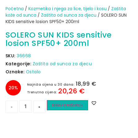
Početna
/
Kozmetika i njega za lice, tijelo i kosu
/
Zaštita
kože od sunca​
/
Zaštita od sunca za djecu
/ SOLERO SUN
KIDS sensitive losion SPF50+ 200ml
SOLERO SUN KIDS sensitive
losion SPF50+ 200ml
SKU:
36668
Kategorije:
Zaštita od sunca za djecu
Oznake:
Ostalo
18,99
€
Najniža cijena u 30 dana:
20%
20,26
€
Trenutna cijena:
DODAJ U KOŠARICU
-
+