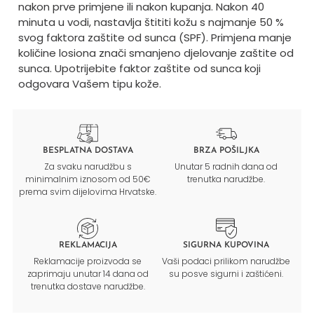
nakon prve primjene ili nakon kupanja. Nakon 40
minuta u vodi, nastavlja štititi kožu s najmanje 50 %
svog faktora zaštite od sunca (SPF).
Primjena manje
količine losiona znači smanjeno djelovanje zaštite od
sunca. Upotrijebite faktor zaštite od sunca koji
odgovara Vašem tipu kože.
BESPLATNA DOSTAVA
BRZA POŠILJKA
Za svaku narudžbu s
Unutar 5 radnih dana od
minimalnim iznosom od 50€
trenutka narudžbe.
prema svim dijelovima Hrvatske.
REKLAMACIJA
SIGURNA KUPOVINA
Reklamacije proizvoda se
Vaši podaci prilikom narudžbe
zaprimaju unutar 14 dana od
su posve sigurni i zaštićeni.
trenutka dostave narudžbe.