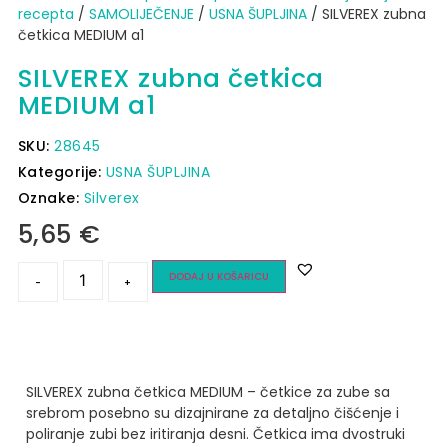
recepta
/
SAMOLIJEČENJE
/
USNA ŠUPLJINA
/ SILVEREX zubna
četkica MEDIUM a1
SILVEREX zubna četkica
MEDIUM a1
SKU:
28645
Kategorije:
USNA ŠUPLJINA
Oznake:
Silverex
5,65
€
DODAJ U KOŠARICU
-
+
SILVEREX zubna četkica MEDIUM – četkice za zube sa
srebrom posebno su dizajnirane za detaljno čišćenje i
poliranje zubi bez iritiranja desni. Četkica ima dvostruki