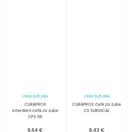
USNA ŠUPLJINA
USNA ŠUPLJINA
CURAPROX
CURAPROX četk.za zube
interdent.četk.za zube
CS SURGICAL
CPS 06
9,64
€
8,43
€