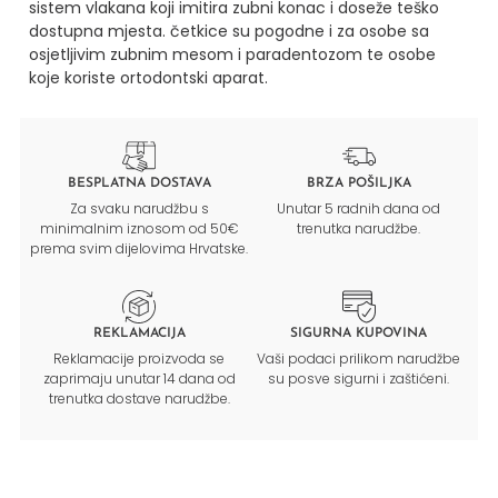
sistem vlakana koji imitira zubni konac i doseže teško
dostupna mjesta. četkice su pogodne i za osobe sa
osjetljivim zubnim mesom i paradentozom te osobe
koje koriste ortodontski aparat.
BESPLATNA DOSTAVA
BRZA POŠILJKA
Za svaku narudžbu s
Unutar 5 radnih dana od
minimalnim iznosom od 50€
trenutka narudžbe.
prema svim dijelovima Hrvatske.
REKLAMACIJA
SIGURNA KUPOVINA
Reklamacije proizvoda se
Vaši podaci prilikom narudžbe
zaprimaju unutar 14 dana od
su posve sigurni i zaštićeni.
trenutka dostave narudžbe.