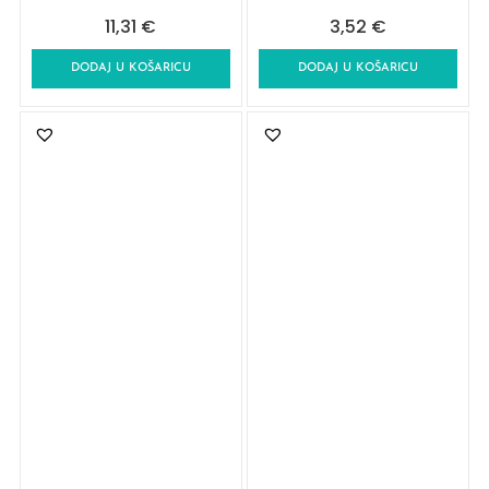
11,31
€
3,52
€
DODAJ U KOŠARICU
DODAJ U KOŠARICU