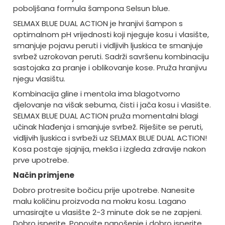
poboljšana formula šampona Selsun blue.
SELMAX BLUE DUAL ACTION je hranjivi šampon s
optimalnom pH vrijednosti koji njeguje kosu i vlasište,
smanjuje pojavu peruti i vidljivih ljuskica te smanjuje
svrbež uzrokovan peruti. Sadrži savršenu kombinaciju
sastojaka za pranje i oblikovanje kose. Pruža hranjivu
njegu vlasištu.
Kombinacija gline i mentola ima blagotvorno
djelovanje na višak sebuma, čisti i jača kosu i vlasište.
SELMAX BLUE DUAL ACTION pruža momentalni blagi
učinak hlađenja i smanjuje svrbež. Riješite se peruti,
vidljivih ljuskica i svrbeži uz SELMAX BLUE DUAL ACTION!
Kosa postaje sjajnija, mekša i izgleda zdravije nakon
prve upotrebe.
Način primjene
Dobro protresite bočicu prije upotrebe. Nanesite
malu količinu proizvoda na mokru kosu. Lagano
umasirajte u vlasište 2-3 minute dok se ne zapjeni.
Dobro isperite. Ponovite nanošenje i dobro isperite