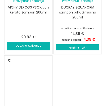
Protiv prhuti i seboreje
Protiv prhuti i seboreje
VICHY DERCOS PSOlution
DUCRAY SQUANORM
kerato šampon 200ml
šampon prhut/masna
200ml
Najniža cijena u 30 dana:
14,39
€
20,93
€
14,39
€
Trenutna cijena:
DODAJ U KOŠARICU
PROČITAJ VIŠE