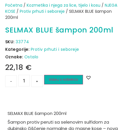
Početna
/
Kozmetika i njega za lice, tijelo i kosu
/
NJEGA
KOSE
/
Protiv prhuti i seboreje
/ SELMAX BLUE šampon
200ml
SELMAX BLUE šampon 200ml
SKU:
33774
Kategorije:
Protiv prhuti i seboreje
Oznake:
Ostalo
22,18
€
DODAJ U KOŠARICU
-
+
SELMAX BLUE šampon 200ml
Šampon protiv peruti sa selenovim sulfidom za
dubinsko čišćenje normalne do masne kose – nova