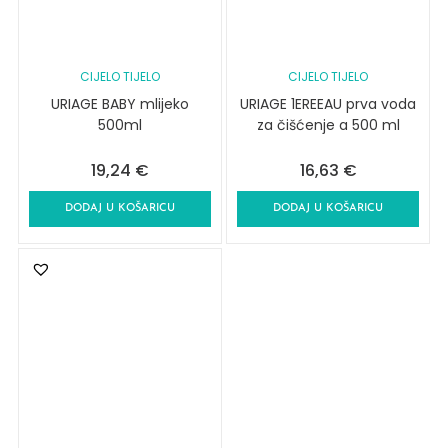
CIJELO TIJELO
CIJELO TIJELO
URIAGE BABY mlijeko
URIAGE 1EREEAU prva voda
500ml
za čišćenje a 500 ml
19,24
€
16,63
€
DODAJ U KOŠARICU
DODAJ U KOŠARICU