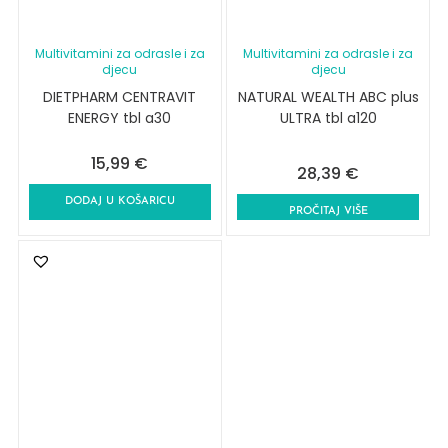
Multivitamini za odrasle i za
Multivitamini za odrasle i za
djecu
djecu
DIETPHARM CENTRAVIT
NATURAL WEALTH ABC plus
ENERGY tbl a30
ULTRA tbl a120
15,99
€
28,39
€
DODAJ U KOŠARICU
PROČITAJ VIŠE