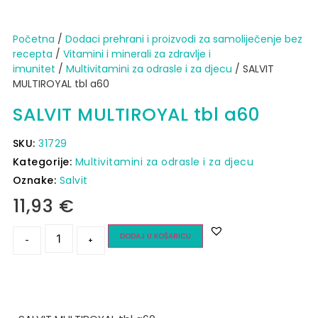
Početna
/
Dodaci prehrani i proizvodi za samoliječenje bez
recepta
/
Vitamini i minerali za zdravlje i
imunitet
/
Multivitamini za odrasle i za djecu
/ SALVIT
MULTIROYAL tbl a60
SALVIT MULTIROYAL tbl a60
SKU:
31729
Kategorije:
Multivitamini za odrasle i za djecu
Oznake:
Salvit
11,93
€
DODAJ U KOŠARICU
-
+