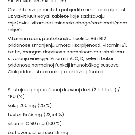
SALVIT MULTIROYAL tbl a60
Osnažite svoj imunitet i pobijedite umor i iscrpljenost
uz Salvit MultiRoyal, tablete koje sadržavaju
mješavinu vitamina i minerala obogaćenih matičnom
mliječi.
Vitamini niacin, pantotenska kiselina, B6 i B12
pridonose smanjenju umora i iscrpljenosti. Vitamini B1,
biotin, mangan doprinose normalnom metabolizmu
stvaranja energije. Vitamini A, C, D, selen i bakar
pridonose normalnoj funkciji imunološkog sustava.
Cink pridonosi normalnoj kognitivnoj funkciji.
Sastojci u preporučenoj dnevnoj dozi (2 tablete) /
*PU (%):
kalcij 200 mg (25 %)
fosfor 157,8 mg (22,54 %)
vitamin C 80 mg (100 %)
bioflavonoidi citrusa 25 mg