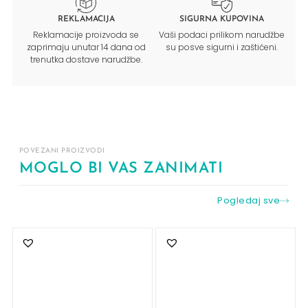
REKLAMACIJA
SIGURNA KUPOVINA
Reklamacije proizvoda se
Vaši podaci prilikom narudžbe
zaprimaju unutar 14 dana od
su posve sigurni i zaštićeni.
trenutka dostave narudžbe.
POVEZANI PROIZVODI
MOGLO BI VAS ZANIMATI
Pogledaj sve