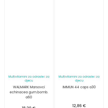
Multivitamini za odrasle i za
Multivitamini za odrasle i za
djecu
djecu
WALMARK Marsovci
IMMUN 44 caps a30
echinacea gum.bomb.
a60
12,86
€