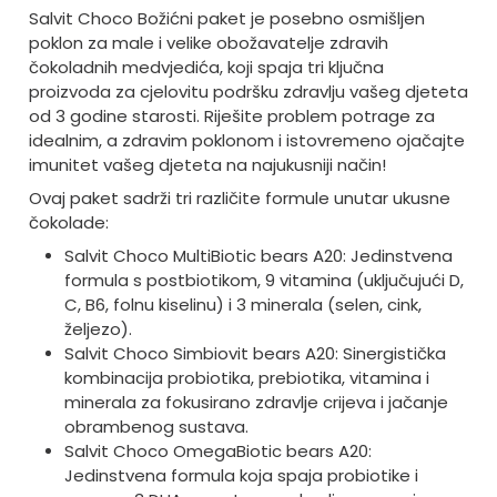
Salvit Choco Božićni paket je posebno osmišljen
poklon za male i velike obožavatelje zdravih
čokoladnih medvjedića, koji spaja tri ključna
proizvoda za cjelovitu podršku zdravlju vašeg djeteta
od 3 godine starosti. Riješite problem potrage za
idealnim, a zdravim poklonom i istovremeno ojačajte
imunitet vašeg djeteta na najukusniji način!
Ovaj paket sadrži tri različite formule unutar ukusne
čokolade:
Salvit Choco MultiBiotic bears A20: Jedinstvena
formula s postbiotikom, 9 vitamina (uključujući D,
C, B6, folnu kiselinu) i 3 minerala (selen, cink,
željezo).
Salvit Choco Simbiovit bears A20: Sinergistička
kombinacija probiotika, prebiotika, vitamina i
minerala za fokusirano zdravlje crijeva i jačanje
obrambenog sustava.
Salvit Choco OmegaBiotic bears A20:
Jedinstvena formula koja spaja probiotike i