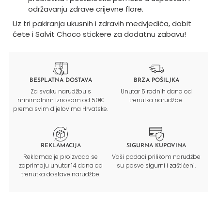
održavanju zdrave crijevne flore.
Uz tri pakiranja ukusnih i zdravih medvjedića, dobit
ćete i Salvit Choco stickere za dodatnu zabavu!
BESPLATNA DOSTAVA
BRZA POŠILJKA
Za svaku narudžbu s
Unutar 5 radnih dana od
minimalnim iznosom od 50€
trenutka narudžbe.
prema svim dijelovima Hrvatske.
REKLAMACIJA
SIGURNA KUPOVINA
Reklamacije proizvoda se
Vaši podaci prilikom narudžbe
zaprimaju unutar 14 dana od
su posve sigurni i zaštićeni.
trenutka dostave narudžbe.