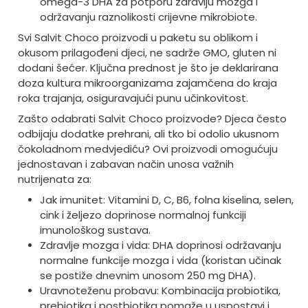
omega-3 DHA za potporu zdravlju mozga i
održavanju raznolikosti crijevne mikrobiote.
Svi Salvit Choco proizvodi u paketu su oblikom i
okusom prilagođeni djeci, ne sadrže GMO, gluten ni
dodani šećer. Ključna prednost je što je deklarirana
doza kultura mikroorganizama zajamčena do kraja
roka trajanja, osiguravajući punu učinkovitost.
Zašto odabrati Salvit Choco proizvode? Djeca često
odbijaju dodatke prehrani, ali tko bi odolio ukusnom
čokoladnom medvjediću? Ovi proizvodi omogućuju
jednostavan i zabavan način unosa važnih
nutrijenata za:
Jak imunitet: Vitamini D, C, B6, folna kiselina, selen,
cink i željezo doprinose normalnoj funkciji
imunološkog sustava.
Zdravlje mozga i vida: DHA doprinosi održavanju
normalne funkcije mozga i vida (koristan učinak
se postiže dnevnim unosom 250 mg DHA).
Uravnoteženu probavu: Kombinacija probiotika,
prebiotika i postbiotika pomaže u uspostavi i