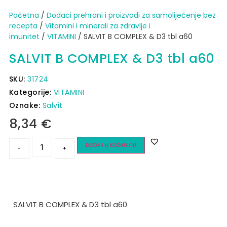
Početna
/
Dodaci prehrani i proizvodi za samoliječenje bez
recepta
/
Vitamini i minerali za zdravlje i
imunitet
/
VITAMINI
/ SALVIT B COMPLEX & D3 tbl a60
SALVIT B COMPLEX & D3 tbl a60
SKU:
31724
Kategorije:
VITAMINI
Oznake:
Salvit
8,34
€
DODAJ U KOŠARICU
-
+
SALVIT B COMPLEX & D3 tbl a60