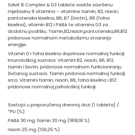
Salvit B Complex & D3 tablete sadrže savršenu
mješavinu 9 vitamina – vitamine tiamin, B2, niacin,
pantotenska kiselina, B6, B7 (biotin), B9 (folna
kiselina), vitamin B12 i PABA te vitamina D3 za
dodatnu podršku. Tiamin,B2,niacin,pantotenska,B6,B12
pridonose normalnom metabolizmu stvaranja
energije.
Vitamin D i folna kiselina doprinose normalnoj funkciji
imunološkog sustava. Vitamini B2, niacin, B6, B12,
tiamin i biotin, pridonose normalnom funkcioniranju
živčanog sustava. Tiamin pridonosi normalnoj funkciji
srca. Vitamini tiamin, niacin, B6, folna kiselina i B12
pridonose normalnoj psihološkoj funkciji.
Sastojci u preporučenoj dnevnoj dozi (1 tableta) /
*PU (%):
PABA 30 mg; tiamin 20 mg (1818,18 %)
niacin 25 mg (156,25 %)