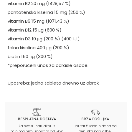
vitamin B2 20 mg (1428,57 %)
pantotenska kiselina 15 mg (250 %)
vitamin B6 15 mg (1071,43 %)
vitamin B12 15 μg (600 %)
vitamin D3 10 μg (200 %) (400 I.J.)
folna kiselina 400 μg (200 %)
biotin 150 μg (300 %)
*preporučeni unos za odrasle osobe.
Upotreba: jedna tableta dnevno uz obrok
BESPLATNA DOSTAVA
BRZA POŠILJKA
Za svaku narudžbu s
Unutar 5 radnih dana od
minimalnim iznosom od 50€
trenutka narudžbe.