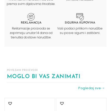
prema svim dijelovima Hrvatske.
REKLAMACIJA
SIGURNA KUPOVINA
Reklamacije proizvoda se
Vaši podaci prilikom narudžbe
zaprimaju unutar 14 dana od
su posve sigurni i zaštićeni.
trenutka dostave narudžbe.
POVEZANI PROIZVODI
MOGLO BI VAS ZANIMATI
Pogledaj sve