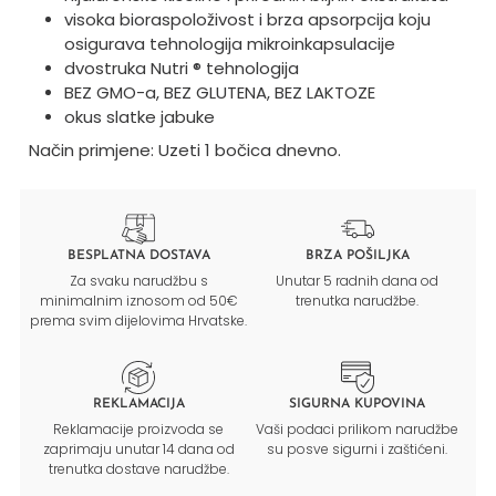
visoka bioraspoloživost i brza apsorpcija koju
osigurava tehnologija mikroinkapsulacije
dvostruka Nutri ® tehnologija
BEZ GMO-a, BEZ GLUTENA, BEZ LAKTOZE
okus slatke jabuke
Način primjene: Uzeti 1 bočica dnevno.
BESPLATNA DOSTAVA
BRZA POŠILJKA
Za svaku narudžbu s
Unutar 5 radnih dana od
minimalnim iznosom od 50€
trenutka narudžbe.
prema svim dijelovima Hrvatske.
REKLAMACIJA
SIGURNA KUPOVINA
Reklamacije proizvoda se
Vaši podaci prilikom narudžbe
zaprimaju unutar 14 dana od
su posve sigurni i zaštićeni.
trenutka dostave narudžbe.