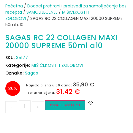
Početna
/
Dodaci prehrani i proizvodi za samoliječenje bez
recepta
/
SAMOLIJEČENJE
/
MIŠIĆI,KOSTI I
ZGLOBOVI
/ SAGAS RC 22 COLLAGEN MAXI 20000 SUPREME
50ml a10
SAGAS RC 22 COLLAGEN MAXI
20000 SUPREME 50ml a10
SKU:
35177
Kategorije:
MIŠIĆI,KOSTI I ZGLOBOVI
Oznake:
Sagas
35,90
€
Najniža cijena u 30 dana:
30%
31,42
€
Trenutna cijena:
DODAJ U KOŠARICU
-
+