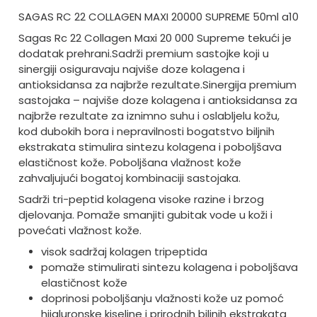
SAGAS RC 22 COLLAGEN MAXI 20000 SUPREME 50ml a10
Sagas Rc 22 Collagen Maxi 20 000 Supreme tekući je
dodatak prehrani.
Sadrži premium sastojke koji u
sinergiji osiguravaju najviše doze kolagena i
antioksidansa za najbrže rezultate.
Sinergija premium
sastojaka – najviše doze kolagena i antioksidansa za
najbrže rezultate za iznimno suhu i oslabljelu kožu,
kod dubokih bora i nepravilnosti bogatstvo biljnih
ekstrakata stimulira sintezu kolagena i poboljšava
elastičnost kože. Poboljšana vlažnost kože
zahvaljujući bogatoj kombinaciji sastojaka.
Sadrži tri-peptid kolagena visoke razine i brzog
djelovanja. Pomaže smanjiti gubitak vode u koži i
povećati vlažnost kože.
visok sadržaj kolagen tripeptida
pomaže stimulirati sintezu kolagena i poboljšava
elastičnost kože
doprinosi poboljšanju vlažnosti kože uz pomoć
hijaluronske kiseline i prirodnih biljnih ekstrakata