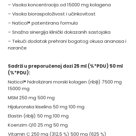
– Visoka koncentracija od 15000 mg kolagena
– Visoka bioraspoloživost i učinkovitost
– Naticol® patentirana formula
– Snažna sinergija klinički dokazanih sastojaka
– Tekući dodatak prehrani bogatog okusa ananasa i
naranče
Sadrži u preporučenoj dozi 25 ml (%*PDU) 50 ml
(%*PDU):
Naticol® hidrolizirani morski kolagen (riblji) 7500 mg
15000 mg
MSM 250 mg 500 mg
Hijaluronska kiselina 50 mg 100 mg
Elastin (riblji) 50 mg 100 mg
Koenzim Q10 25 mg 50 mg
Vitamin C 250 mg (312,5 %) 500 mg (625 %)