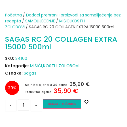
Početna
/
Dodaci prehrani i proizvodi za samoliječenje bez
recepta
/
SAMOLIJEČENJE
/
MIŠIĆI,KOSTI I
ZGLOBOVI
/ SAGAS RC 20 COLLAGEN EXTRA 15000 500ml
SAGAS RC 20 COLLAGEN EXTRA
15000 500ml
SKU:
34160
Kategorije:
MIŠIĆI,KOSTI I ZGLOBOVI
Oznake:
Sagas
35,90
€
Najniža cijena u 30 dana:
20%
35,90
€
Trenutna cijena:
DODAJ U KOŠARICU
-
+