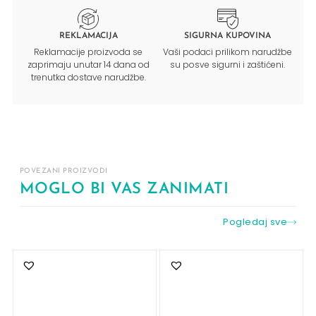
REKLAMACIJA
SIGURNA KUPOVINA
Reklamacije proizvoda se
Vaši podaci prilikom narudžbe
zaprimaju unutar 14 dana od
su posve sigurni i zaštićeni.
trenutka dostave narudžbe.
POVEZANI PROIZVODI
MOGLO BI VAS ZANIMATI
Pogledaj sve