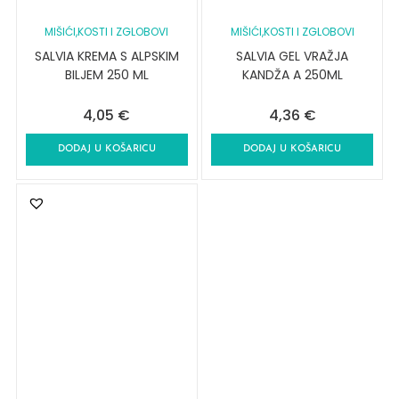
MIŠIĆI,KOSTI I ZGLOBOVI
MIŠIĆI,KOSTI I ZGLOBOVI
SALVIA KREMA S ALPSKIM
SALVIA GEL VRAŽJA
BILJEM 250 ML
KANDŽA A 250ML
4,05
€
4,36
€
DODAJ U KOŠARICU
DODAJ U KOŠARICU