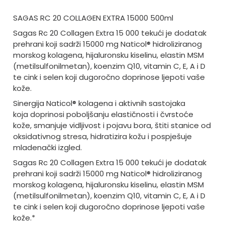
SAGAS RC 20 COLLAGEN EXTRA 15000 500ml
Sagas Rc 20 Collagen Extra 15 000 tekući je dodatak
prehrani koji sadrži 15000 mg Naticol® hidroliziranog
morskog kolagena, hijaluronsku kiselinu, elastin MSM
(metilsulfonilmetan), koenzim Q10, vitamin C, E, A i D
te cink i selen koji dugoročno doprinose ljepoti vaše
kože.
Sinergija Naticol® kolagena i aktivnih sastojaka
koja doprinosi poboljšanju elastičnosti i čvrstoće
kože, smanjuje vidljivost i pojavu bora, štiti stanice od
oksidativnog stresa, hidratizira kožu i pospješuje
mladenački izgled.
Sagas Rc 20 Collagen Extra 15 000 tekući je dodatak
prehrani koji sadrži 15000 mg Naticol® hidroliziranog
morskog kolagena, hijaluronsku kiselinu, elastin MSM
(metilsulfonilmetan), koenzim Q10, vitamin C, E, A i D
te cink i selen koji dugoročno doprinose ljepoti vaše
kože.*