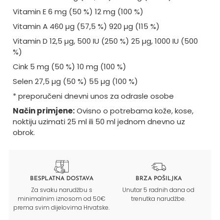
Vitamin E 6 mg (50 %) 12 mg (100 %)
Vitamin A 460 µg (57,5 %) 920 µg (115 %)
Vitamin D 12,5 µg, 500 IU (250 %) 25 µg, 1000 IU (500
%)
Cink 5 mg (50 %) 10 mg (100 %)
Selen 27,5 µg (50 %) 55 µg (100 %)
* preporučeni dnevni unos za odrasle osobe
Način primjene:
Ovisno o potrebama kože, kose,
noktiju uzimati 25 ml ili 50 ml jednom dnevno uz
obrok.
BESPLATNA DOSTAVA
BRZA POŠILJKA
Za svaku narudžbu s
Unutar 5 radnih dana od
minimalnim iznosom od 50€
trenutka narudžbe.
prema svim dijelovima Hrvatske.