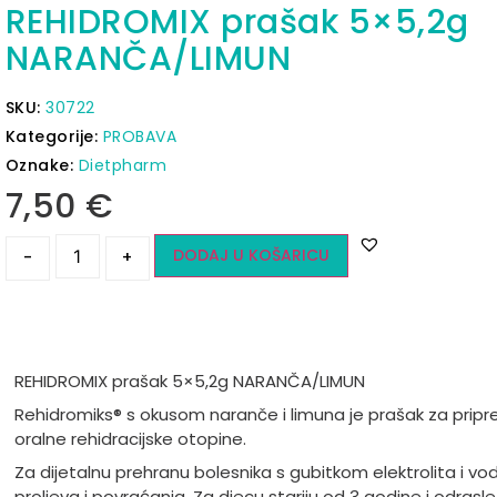
REHIDROMIX prašak 5×5,2g
NARANČA/LIMUN
SKU:
30722
Kategorije:
PROBAVA
Oznake:
Dietpharm
7,50
€
DODAJ U KOŠARICU
-
+
REHIDROMIX prašak 5×5,2g NARANČA/LIMUN
Rehidromiks® s okusom naranče i limuna je prašak za prip
oralne rehidracijske otopine.
Za dijetalnu prehranu bolesnika s gubitkom elektrolita i vo
proljeva i povraćanja. Za djecu stariju od 3 godine i odrasle