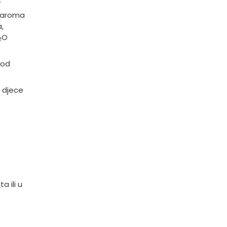
d, aroma
,
O
2
kod
 djece
 ili u