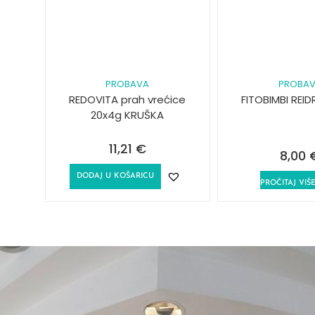
PROBAVA
PROBA
REDOVITA prah vrećice
FITOBIMBI REI
20x4g KRUŠKA
11,21
€
8,00
DODAJ U KOŠARICU
PROČITAJ VIŠ