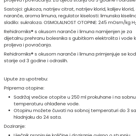
Sastojci: glukoza, natrijev citrat, natrijev klorid, kalijev klori
naranče, aroma limuna, regulator kiselosti: limunska kiselina
sladilo: sukraloza. OSMOLALNOST OTOPINE: 245 mOsm/kg H
Rehidromiks® s okusom naranče i limuna namijenjen je za
dijetalnu prehranu bolesnika s gubitkom elektrolita i vode 
proljeva i povraćanja.
Rehidromiks® s okusom naranče i limuna primjenjuje se kod
starije od 3 godine i odraslih.
Upute za upotrebu:
Priprema otopine:
Sadržaj vrećice otopite u 250 ml prokuhane i na sobnu
temperaturu ohlađene vode.
Otopinu možete čuvati na sobnoj temperaturi do 3 sata
hladnjaku do 24 sata.
Doziranje:
Liječnik propisuje količine i doziranje ovisno o stupnju