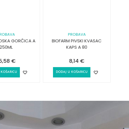
ROBAVA
PROBAVA
EDSKA GORČICA A
BIOFARM PIVSKI KVASAC
250ML
KAPS A 80
5,58
€
8,14
€
 KOŠARICU
DODAJ U KOŠARICU