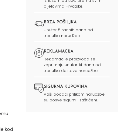
iznosom od 50€ prema svim
dijelovima Hrvatske.
BRZA POŠILJKA
Unutar 5 radnih dana od
trenutka narudžbe.
REKLAMACIJA
Reklamacije proizvoda se
zaprimaju unutar 14 dana od
trenutka dostave narudžbe.
SIGURNA KUPOVINA
Vaši podaci prilikom narudžbe
su posve sigurni i zaštićeni.
remu
de kod
.