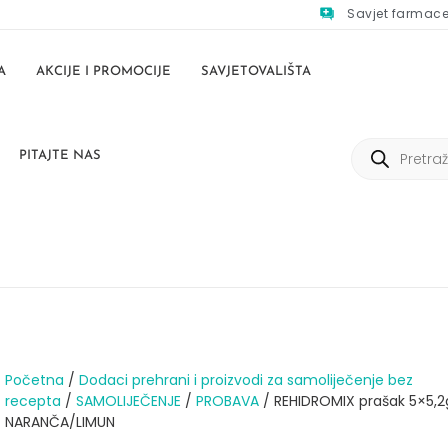
Savjet farmac
A
AKCIJE I PROMOCIJE
SAVJETOVALIŠTA
PITAJTE NAS
Početna
/
Dodaci prehrani i proizvodi za samoliječenje bez
recepta
/
SAMOLIJEČENJE
/
PROBAVA
/ REHIDROMIX prašak 5×5,2
NARANČA/LIMUN