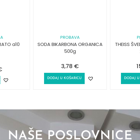
VA
PROBAVA
P
DRATO a10
SODA BIKARBONA ORGANICA
THEISS ŠV
500g
3,78
€
1
€
DODAJ U KOŠARICU
DODAJ U
E
NAŠE POSLOVNICE