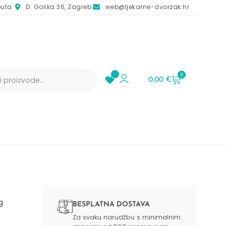
euta
D. Golika 36, Zagreb
web@ljekarne-dvorzak.hr
0
0,00
€
g
BESPLATNA DOSTAVA
Za svaku narudžbu s minimalnim