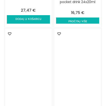
pocket drink 24x20ml
27,47
€
16,75
€
DODAJ U KOŠARICU
PROČITAJ VIŠE