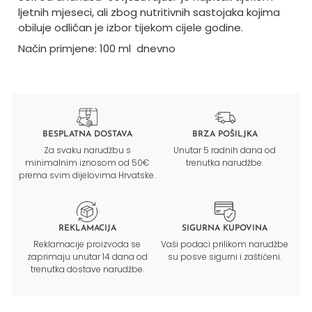
ljetnih mjeseci, ali zbog nutritivnih sastojaka kojima
obiluje odličan je izbor tijekom cijele godine.
Način primjene: 100 ml
dnevno
BESPLATNA DOSTAVA
BRZA POŠILJKA
Za svaku narudžbu s
Unutar 5 radnih dana od
minimalnim iznosom od 50€
trenutka narudžbe.
prema svim dijelovima Hrvatske.
REKLAMACIJA
SIGURNA KUPOVINA
Reklamacije proizvoda se
Vaši podaci prilikom narudžbe
zaprimaju unutar 14 dana od
su posve sigurni i zaštićeni.
trenutka dostave narudžbe.