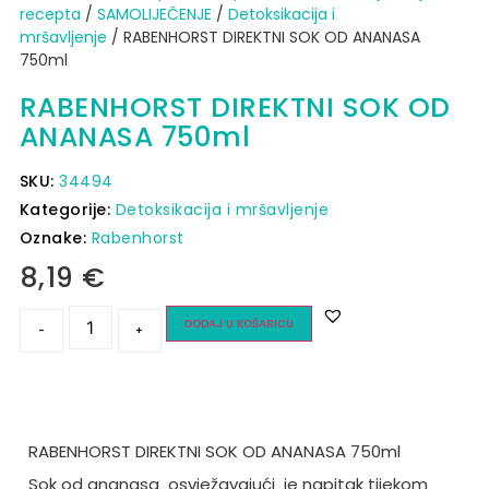
recepta
/
SAMOLIJEČENJE
/
Detoksikacija i
mršavljenje
/ RABENHORST DIREKTNI SOK OD ANANASA
750ml
RABENHORST DIREKTNI SOK OD
ANANASA 750ml
SKU:
34494
Kategorije:
Detoksikacija i mršavljenje
Oznake:
Rabenhorst
8,19
€
DODAJ U KOŠARICU
-
+
RABENHORST DIREKTNI SOK OD ANANASA 750ml
Sok od ananasa
osvježavajući
je napitak tijekom