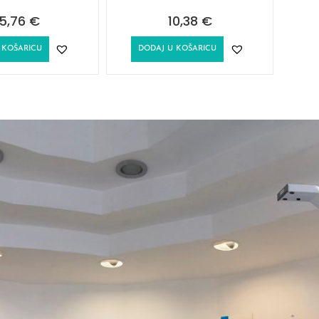
5,76
€
10,38
€
 KOŠARICU
DODAJ U KOŠARICU