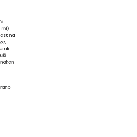
či
6 ml)
nost na
ze,
rali
uši
e nakon
zirano