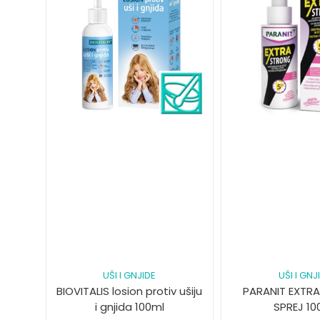
UŠI I GNJIDE
UŠI I GNJ
BIOVITALIS losion protiv ušiju
PARANIT EXTR
i gnjida 100ml
SPREJ 10