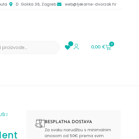
euta
D. Golika 36, Zagreb
web@ljekarne-dvorzak.hr
0
0,00
€
UŠI I
BESPLATNA DOSTAVA
Za svaku narudžbu s minimalnim
lent
iznosom od 50€ prema svim