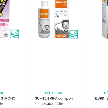
IDE
UŠI I GNJIDE
UŠ
A STRONG
SUMIFEN PRO šampon
HEDRIN 
0ml
pr.ušiju 125ml