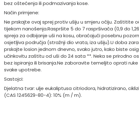
bez oštećenja ili podmazivanja kose.
Način primjene:
Ne prskajte ovaj sprej protiv ušiju u smjeru očiju. Zaštitite o
tijekom nanošenja.
Raspršite 5 do 7 raspršivača (0,9 do 1,2
spreja za odbijanje uši na kosu, obraćajući posebnu pozor
osjetljiva područja (stražnji dio vrata, iza ušiju).
U doba zara
prskajte losion jednom dnevno, svako jutro, kako biste osigu
učinkovitu zaštitu od uši do 24 sata **. Neka se prirodno os
bez ispiranja ili brisanja.
Ne zaboravite temeljito oprati ruk
svake upotrebe.
Sastojci:
Djelatna tvar: ulje eukaliptusa citriodora, hidratizirano, cikli
(CAS 1245629-80-4): 10% (m / m).