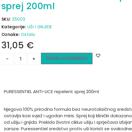
sprej 200ml
SKU:
35003
Kategorije:
UŠI I GNJIDE
Oznake:
Ostalo
31,05
€
DODAJ U KOŠARICU
-
+
PURESSENTIEL ANTI-LICE repelent sprej 200ml
Njegova 100% prirodna formula bez neurotoksičnog sreds
ostavlja kosi svjež i ugodan miris. Sprej koji klinički dokazano 
od ušiju i gnjida. Prekida životni ciklus ušiju i sprječava izbija
zaraze. Puressentiel sredstvo protiv uši koristi se svakodn