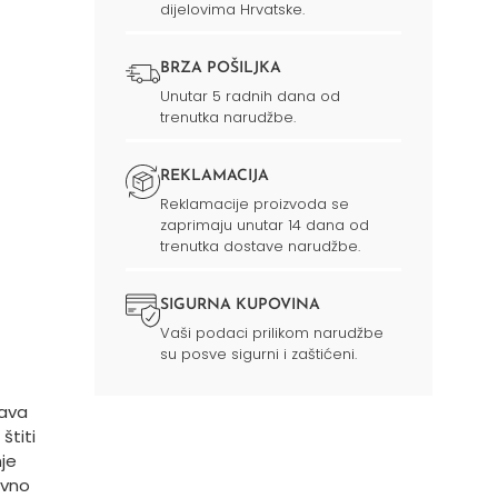
dijelovima Hrvatske.
BRZA POŠILJKA
Unutar 5 radnih dana od
trenutka narudžbe.
REKLAMACIJA
Reklamacije proizvoda se
zaprimaju unutar 14 dana od
trenutka dostave narudžbe.
SIGURNA KUPOVINA
Vaši podaci prilikom narudžbe
su posve sigurni i zaštićeni.
tava
štiti
nje
evno