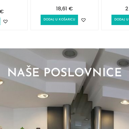
18,61
€
2
€
DODAJ U KOŠARICU
DODAJ U
E
NAŠE POSLOVNICE