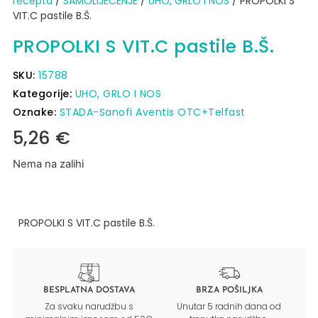
recepta
/
SAMOLIJEČENJE
/
UHO, GRLO I NOS
/ PROPOLKI S
VIT.C pastile B.Š.
PROPOLKI S VIT.C pastile B.Š.
SKU:
15788
Kategorije:
UHO, GRLO I NOS
Oznake:
STADA-Sanofi Aventis OTC+Telfast
5,26
€
Nema na zalihi
PROPOLKI S VIT.C pastile B.Š.
BESPLATNA DOSTAVA
BRZA POŠILJKA
Za svaku narudžbu s
Unutar 5 radnih dana od