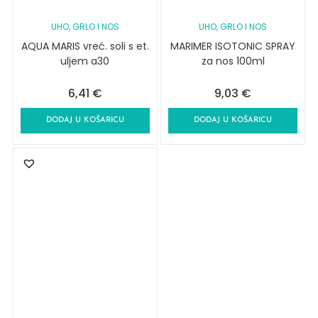
UHO, GRLO I NOS
UHO, GRLO I NOS
AQUA MARIS vreć. soli s et.
MARIMER ISOTONIC SPRAY
uljem a30
za nos 100ml
6,41
€
9,03
€
DODAJ U KOŠARICU
DODAJ U KOŠARICU