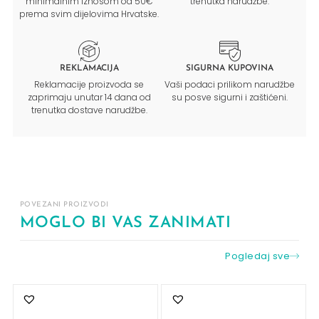
minimalnim iznosom od 50€
trenutka narudžbe.
prema svim dijelovima Hrvatske.
REKLAMACIJA
SIGURNA KUPOVINA
Reklamacije proizvoda se
Vaši podaci prilikom narudžbe
zaprimaju unutar 14 dana od
su posve sigurni i zaštićeni.
trenutka dostave narudžbe.
POVEZANI PROIZVODI
MOGLO BI VAS ZANIMATI
Pogledaj sve