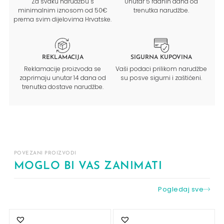
Za svaku narudžbu s
Unutar 5 radnih dana od
minimalnim iznosom od 50€
trenutka narudžbe.
prema svim dijelovima Hrvatske.
REKLAMACIJA
SIGURNA KUPOVINA
Reklamacije proizvoda se
Vaši podaci prilikom narudžbe
zaprimaju unutar 14 dana od
su posve sigurni i zaštićeni.
trenutka dostave narudžbe.
POVEZANI PROIZVODI
MOGLO BI VAS ZANIMATI
Pogledaj sve