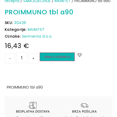
recepta
/
SAMOLIJEČENJE
/
IMUNITET
/ PROIMMUNO tbl a90
PROIMMUNO tbl a90
SKU:
30426
Kategorije:
IMUNITET
Oznake:
Sermenta d.o.o.
16,43
€
DODAJ U KOŠARICU
-
+
PROIMMUNO tbl a90
BESPLATNA DOSTAVA
BRZA POŠILJKA