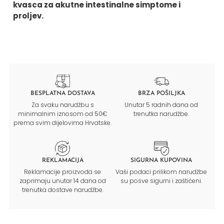
kvasca za akutne intestinalne simptome i
proljev.
BESPLATNA DOSTAVA
BRZA POŠILJKA
Za svaku narudžbu s
Unutar 5 radnih dana od
minimalnim iznosom od 50€
trenutka narudžbe.
prema svim dijelovima Hrvatske.
REKLAMACIJA
SIGURNA KUPOVINA
Reklamacije proizvoda se
Vaši podaci prilikom narudžbe
zaprimaju unutar 14 dana od
su posve sigurni i zaštićeni.
trenutka dostave narudžbe.