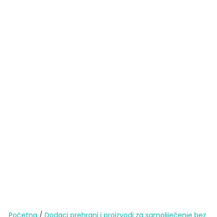
Početna
/
Dodaci prehrani i proizvodi za samoliječenje bez