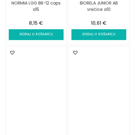
NORMIA LGG BB-12 caps
BIORELA JUNIOR AB
a15
vrećice a10
8,15
€
10,61
€
DODAJ U KOŠARICU
DODAJ U KOŠARICU