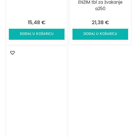
ENZIM tbl za žvakanje
a250
15,48
€
21,38
€
DODAJ U KOŠARICU
DODAJ U KOŠARICU