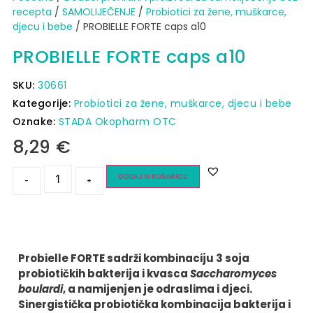
recepta
/
SAMOLIJEČENJE
/
Probiotici za žene, muškarce,
djecu i bebe
/ PROBIELLE FORTE caps a10
PROBIELLE FORTE caps a10
SKU:
30661
Kategorije:
Probiotici za žene, muškarce, djecu i bebe
Oznake:
STADA Okopharm OTC
8,29
€
DODAJ U KOŠARICU
-
+
Probielle FORTE sadrži kombinaciju 3 soja
probiotičkih bakterija i kvasca
Saccharomyces
boulardi
, a namijenjen je odraslima i djeci.
Sinergistička probiotička kombinacija bakterija i