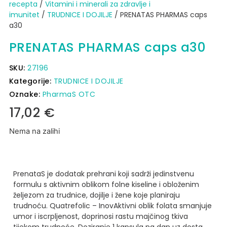
recepta
/
Vitamini i minerali za zdravlje i
imunitet
/
TRUDNICE I DOJILJE
/ PRENATAS PHARMAS caps
a30
PRENATAS PHARMAS caps a30
SKU:
27196
Kategorije:
TRUDNICE I DOJILJE
Oznake:
PharmaS OTC
17,02
€
Nema na zalihi
PrenataS je dodatak prehrani koji sadrži jedinstvenu
formulu s aktivnim oblikom folne kiseline i obloženim
željezom za trudnice, dojilje i žene koje planiraju
trudnoću.
Quatrefolic – InovAktivni oblik folata smanjuje
umor i iscrpljenost, doprinosi rastu majčinog tkiva
tijekom trudnoće.
Doziranje
1 kapsula na dan uz dosta