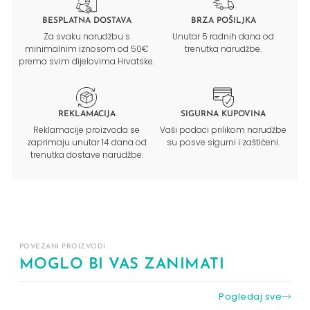
BESPLATNA DOSTAVA
BRZA POŠILJKA
Za svaku narudžbu s
Unutar 5 radnih dana od
minimalnim iznosom od 50€
trenutka narudžbe.
prema svim dijelovima Hrvatske.
REKLAMACIJA
SIGURNA KUPOVINA
Reklamacije proizvoda se
Vaši podaci prilikom narudžbe
zaprimaju unutar 14 dana od
su posve sigurni i zaštićeni.
trenutka dostave narudžbe.
POVEZANI PROIZVODI
MOGLO BI VAS ZANIMATI
Pogledaj sve