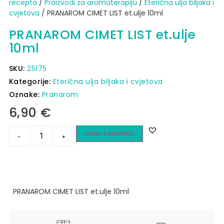
recepta
/
Proizvodi za aromaterapiju
/
Eterična ulja biljaka i
cvjetova
/ PRANAROM CIMET LIST et.ulje 10ml
PRANAROM CIMET LIST et.ulje
10ml
SKU:
25175
Kategorije:
Eterična ulja biljaka i cvjetova
Oznake:
Pranarom
6,90
€
DODAJ U KOŠARICU
-
+
PRANAROM CIMET LIST et.ulje 10ml