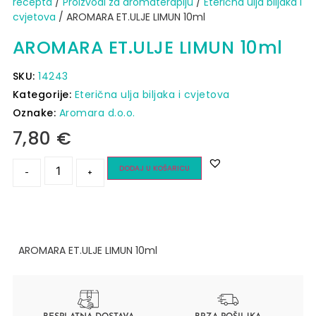
recepta
/
Proizvodi za aromaterapiju
/
Eterična ulja biljaka i
cvjetova
/ AROMARA ET.ULJE LIMUN 10ml
AROMARA ET.ULJE LIMUN 10ml
SKU:
14243
Kategorije:
Eterična ulja biljaka i cvjetova
Oznake:
Aromara d.o.o.
7,80
€
DODAJ U KOŠARICU
-
+
AROMARA ET.ULJE LIMUN 10ml