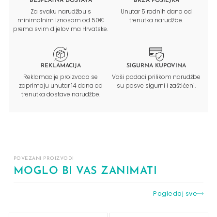
BESPLATNA DOSTAVA
BRZA POŠILJKA
Za svaku narudžbu s
Unutar 5 radnih dana od
minimalnim iznosom od 50€
trenutka narudžbe.
prema svim dijelovima Hrvatske.
REKLAMACIJA
SIGURNA KUPOVINA
Reklamacije proizvoda se
Vaši podaci prilikom narudžbe
zaprimaju unutar 14 dana od
su posve sigurni i zaštićeni.
trenutka dostave narudžbe.
POVEZANI PROIZVODI
MOGLO BI VAS ZANIMATI
Pogledaj sve