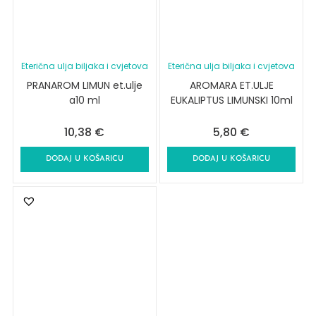
Eterična ulja biljaka i cvjetova
Eterična ulja biljaka i cvjetova
PRANAROM LIMUN et.ulje
AROMARA ET.ULJE
a10 ml
EUKALIPTUS LIMUNSKI 10ml
10,38
€
5,80
€
DODAJ U KOŠARICU
DODAJ U KOŠARICU