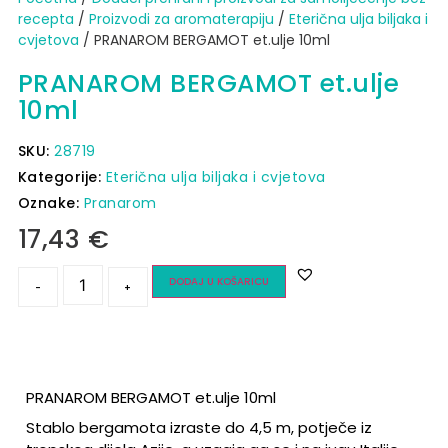
recepta
/
Proizvodi za aromaterapiju
/
Eterična ulja biljaka i
cvjetova
/ PRANAROM BERGAMOT et.ulje 10ml
PRANAROM BERGAMOT et.ulje
10ml
SKU:
28719
Kategorije:
Eterična ulja biljaka i cvjetova
Oznake:
Pranarom
17,43
€
DODAJ U KOŠARICU
-
+
PRANAROM BERGAMOT et.ulje 10ml
Stablo bergamota izraste do 4,5 m, potječe iz