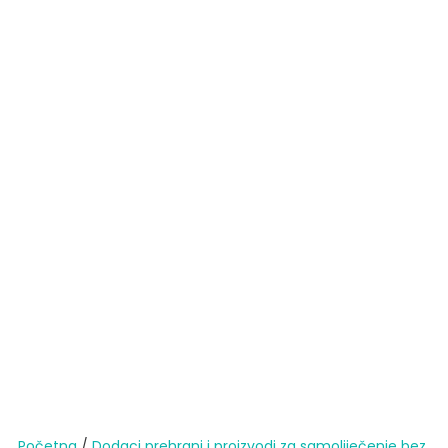
Početna
/
Dodaci prehrani i proizvodi za samoliječenje bez