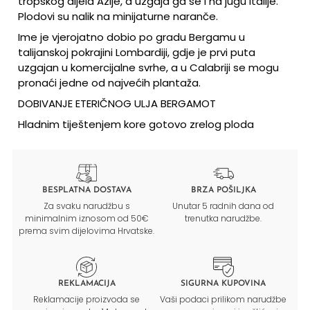
tropskog dijela Azije, a uzgaja ga se i na jugu Italije.
Plodovi su nalik na minijaturne naranče.
Ime je vjerojatno dobio po gradu Bergamu u
talijanskoj pokrajini Lombardiji, gdje je prvi puta
uzgajan u komercijalne svrhe, a u Calabriji se mogu
pronaći jedne od najvećih plantaža.
DOBIVANJE ETERIČNOG ULJA BERGAMOT
Hladnim tiještenjem kore gotovo zrelog ploda
BESPLATNA DOSTAVA
BRZA POŠILJKA
Za svaku narudžbu s
Unutar 5 radnih dana od
minimalnim iznosom od 50€
trenutka narudžbe.
prema svim dijelovima Hrvatske.
REKLAMACIJA
SIGURNA KUPOVINA
Reklamacije proizvoda se
Vaši podaci prilikom narudžbe