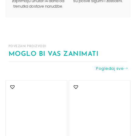
zaprimaju unutar 14 dana od
su posve sigurni i zaštićeni.
trenutka dostave narudžbe.
POVEZANI PROIZVODI
MOGLO BI VAS ZANIMATI
Pogledaj sve