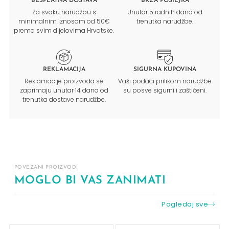
BESPLATNA DOSTAVA
BRZA POŠILJKA
Za svaku narudžbu s
Unutar 5 radnih dana od
minimalnim iznosom od 50€
trenutka narudžbe.
prema svim dijelovima Hrvatske.
REKLAMACIJA
SIGURNA KUPOVINA
Reklamacije proizvoda se
Vaši podaci prilikom narudžbe
zaprimaju unutar 14 dana od
su posve sigurni i zaštićeni.
trenutka dostave narudžbe.
POVEZANI PROIZVODI
MOGLO BI VAS ZANIMATI
Pogledaj sve