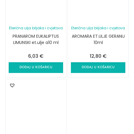
Eterična ulja biljaka i cvjetova
Eterična ulja biljaka i cvjetova
PRANAROM EUKALIPTUS
AROMARA ET.ULJE GERANIJ
LIMUNSKI et.ulje a10 ml
10ml
6,03
€
12,80
€
DODAJ U KOŠARICU
DODAJ U KOŠARICU