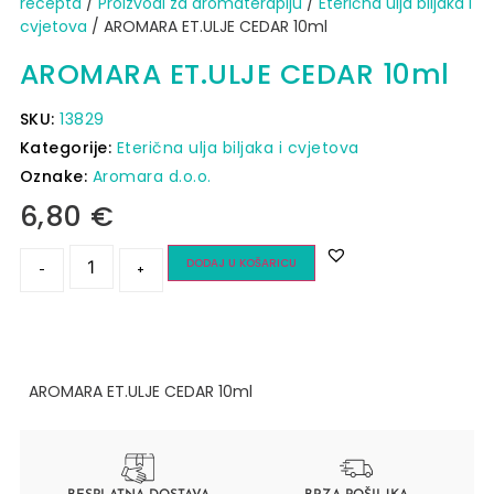
recepta
/
Proizvodi za aromaterapiju
/
Eterična ulja biljaka i
cvjetova
/ AROMARA ET.ULJE CEDAR 10ml
AROMARA ET.ULJE CEDAR 10ml
SKU:
13829
Kategorije:
Eterična ulja biljaka i cvjetova
Oznake:
Aromara d.o.o.
6,80
€
DODAJ U KOŠARICU
-
+
AROMARA ET.ULJE CEDAR 10ml