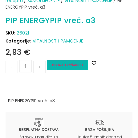
recepta
/
SAMOLIJEČENJE
/
VITALNOST I PAMČENJE
/ PIP
ENERGYPIP vreć. a3
PIP ENERGYPIP vreć. a3
SKU:
26021
Kategorije:
VITALNOST I PAMČENJE
2,93
€
DODAJ U KOŠARICU
-
+
PIP ENERGYPIP vreć. a3
BESPLATNA DOSTAVA
BRZA POŠILJKA
Za svaku narudžbu s
Unutar 5 radnih dana od