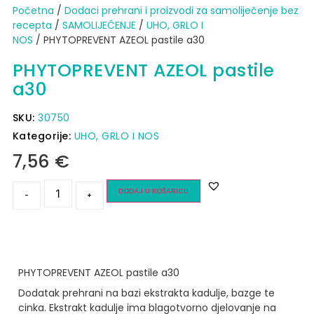
Početna
/
Dodaci prehrani i proizvodi za samoliječenje bez
recepta
/
SAMOLIJEČENJE
/
UHO, GRLO I
NOS
/ PHYTOPREVENT AZEOL pastile a30
PHYTOPREVENT AZEOL pastile
a30
SKU:
30750
Kategorije:
UHO, GRLO I NOS
7,56
€
DODAJ U KOŠARICU
-
+
PHYTOPREVENT AZEOL pastile a30
Dodatak prehrani na bazi ekstrakta kadulje, bazge te
cinka. Ekstrakt kadulje ima blagotvorno djelovanje na