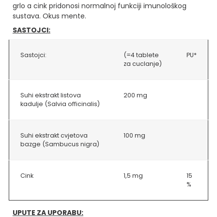
grlo a cink pridonosi normalnoj funkciji imunološkog
sustava. Okus mente.
SASTOJCI:
Sastojci:
(=4 tablete
PU*
za cuclanje)
Suhi ekstrakt listova
200 mg
kadulje (Salvia officinalis)
Suhi ekstrakt cvjetova
100 mg
bazge (Sambucus nigra)
Cink
1,5 mg
15
%
UPUTE ZA UPORABU: