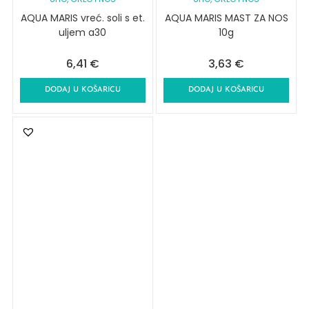
AQUA MARIS vreć. soli s et.
AQUA MARIS MAST ZA NOS
uljem a30
10g
6,41
€
3,63
€
DODAJ U KOŠARICU
DODAJ U KOŠARICU