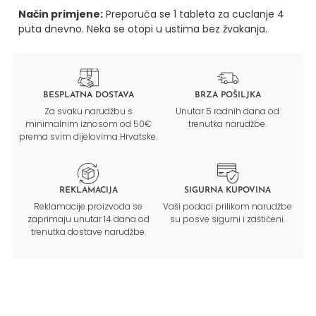
Način primjene:
Preporuča se 1 tableta za cuclanje 4
puta dnevno. Neka se otopi u ustima bez žvakanja.
BESPLATNA DOSTAVA
BRZA POŠILJKA
Za svaku narudžbu s
Unutar 5 radnih dana od
minimalnim iznosom od 50€
trenutka narudžbe.
prema svim dijelovima Hrvatske.
REKLAMACIJA
SIGURNA KUPOVINA
Reklamacije proizvoda se
Vaši podaci prilikom narudžbe
zaprimaju unutar 14 dana od
su posve sigurni i zaštićeni.
trenutka dostave narudžbe.