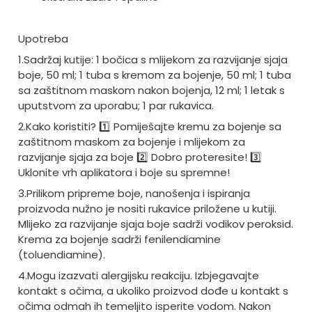
Upotreba
1.Sadržaj kutije: 1 bočica s mlijekom za razvijanje sjaja
boje, 50 ml; 1 tuba s kremom za bojenje, 50 ml; 1 tuba
sa zaštitnom maskom nakon bojenja, 12 ml; 1 letak s
uputstvom za uporabu; 1 par rukavica.
2.Kako koristiti? 1️
Pomiješajte kremu za bojenje sa
zaštitnom maskom za bojenje i mlijekom za
razvijanje sjaja za boje 2️
Dobro proteresite! 3️
Uklonite vrh aplikatora i boje su spremne!
3.Prilikom pripreme boje, nanošenja i ispiranja
proizvoda nužno je nositi rukavice priložene u kutiji.
Mlijeko za razvijanje sjaja boje sadrži vodikov peroksid.
Krema za bojenje sadrži fenilendiamine
(toluendiamine).
4.Mogu izazvati alergijsku reakciju. Izbjegavajte
kontakt s očima, a ukoliko proizvod dođe u kontakt s
očima odmah ih temeljito isperite vodom. Nakon