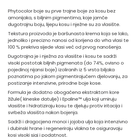
Phytocolor boje su prve trajne boje za kosu bez
amonijaka, s biljnim pigmentima, koje jamče
dugotrajnu boju, lijepu kosu i nježne su za vlasište.
Tekstura proizvoda je baršunasta krema koja se lako,
jednoliko i precizno nanosi od korijena do vrha vlasi te
100 % prekriva sijede vlasi već od prvog nanošenja.
Dugotrajna je i nježna za vlasište i kosu te sadrži
visoki postotak biljnih pigmenata (do 74%, ovisno o
pojedinoj nijansi boje) izoliranih iz 5 vrsta biljaka
poznatima po jakom pigmentirajućem djelovanju, za
postizanje intenzivne, prirodne boje kose.
Formula je dodatno obogaćena ekstraktom kore
žižule( kineske datulje) i Epaline™ ulja koji umiruju
vlasište i hidratiziraju kosu te djeluju protiv iritacija i
svrbeža vlasišta nakon bojenja.
Sadrži i dragocjena monoi i jojoba ulja koja intenzivno
i dubinski hrane i regeneriraju vlakna te osiguravaju
kosi visoki sjaj i podatnost.