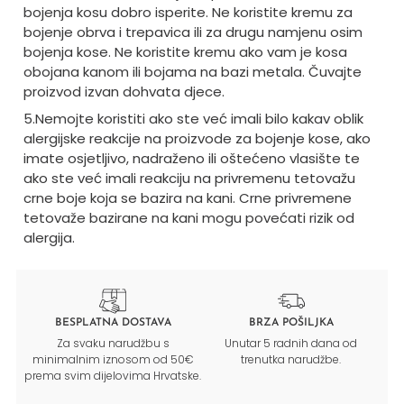
bojenja kosu dobro isperite. Ne koristite kremu za
bojenje obrva i trepavica ili za drugu namjenu osim
bojenja kose. Ne koristite kremu ako vam je kosa
obojana kanom ili bojama na bazi metala. Čuvajte
proizvod izvan dohvata djece.
5.Nemojte koristiti ako ste već imali bilo kakav oblik
alergijske reakcije na proizvode za bojenje kose, ako
imate osjetljivo, nadraženo ili oštećeno vlasište te
ako ste već imali reakciju na privremenu tetovažu
crne boje koja se bazira na kani. Crne privremene
tetovaže bazirane na kani mogu povećati rizik od
alergija.
BESPLATNA DOSTAVA
BRZA POŠILJKA
Za svaku narudžbu s
Unutar 5 radnih dana od
minimalnim iznosom od 50€
trenutka narudžbe.
prema svim dijelovima Hrvatske.