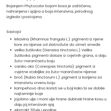
Bojanjem Phytocolor bojom kosa je zaštićena,
nahranjena i sjajna a boja intenzivna, prirodnog
izgleda i postojana.
Sastojci
krkavina (Rhamnus frangula L.): pigmenti iz njene
kore za nijanse od zlatnožute do cimet smeđe
velika žutilovka (Gensisa tinctoria L.) Velika
žutilovka: pigmenti dolaze iz cvjetnih grana, a daju
žuto-narančastu boju
carsko oko (Coreopsis tinctoria): pigment iz
cvjetne stabljike za žuto-narančaste nijanse
broć (Rubia tinctorum L.): pigment iz korijena za
intenzivnu crvenu boju
kampehovo drvo koristi se u boji kako bi se dobile
najtamnije boje
jojobino ulje i moni ulje hrane dubinski hrane kosu u
daju joj intenzivan sjaj
ekstrakt žižule i epaline