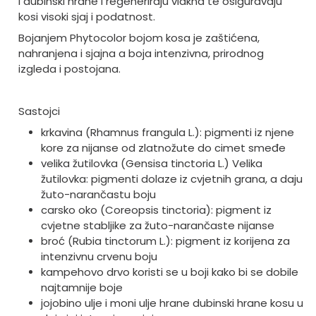
i dubinski hrane i regeneriraju vlakna te osiguravaju
kosi visoki sjaj i podatnost.
Bojanjem Phytocolor bojom kosa je zaštićena,
nahranjena i sjajna a boja intenzivna, prirodnog
izgleda i postojana.
Sastojci
krkavina (Rhamnus frangula L.): pigmenti iz njene
kore za nijanse od zlatnožute do cimet smeđe
velika žutilovka (Gensisa tinctoria L.) Velika
žutilovka: pigmenti dolaze iz cvjetnih grana, a daju
žuto-narančastu boju
carsko oko (Coreopsis tinctoria): pigment iz
cvjetne stabljike za žuto-narančaste nijanse
broć (Rubia tinctorum L.): pigment iz korijena za
intenzivnu crvenu boju
kampehovo drvo koristi se u boji kako bi se dobile
najtamnije boje
jojobino ulje i moni ulje hrane dubinski hrane kosu u