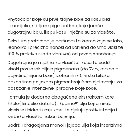
Phytocolor boje su prve trajne boje za kosu bez
amonijaka, s biljnim pigmentima, koje jamče
dugotrajnu boju, lijepu kosu i nježne su za vlasište.
Tekstura proizvoda je baršunasta krema koja se lako,
jednoliko i precizno nanosi od korijena do vrha vlasi te
100 % prekriva sijede vlasi već od prvog nanošenja.
Dugotrajna je i nježna za vlasište i kosu te sadrži
visoki postotak biljnih pigmenata (do 74%, ovisno o
pojedinoj nijansi boje) izoliranih iz 5 vrsta biljaka
poznatima po jakom pigmentirajućem djelovanju, za
postizanje intenzivne, prirodne boje kose.
Formula je dodatno obogaćena ekstraktom kore
žižule( kineske datulje) i Epaline™ ulja koji umiruju
vlasište i hidratiziraju kosu te djeluju protiv iritacija i
svrbeža vlasišta nakon bojenja.
Sadrži i dragocjena monoi i jojoba ulja koja intenzivno