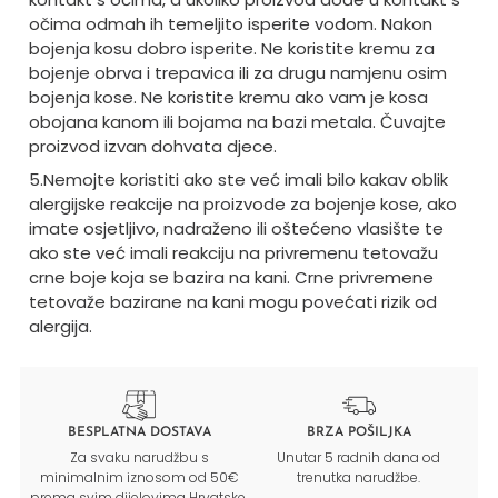
očima odmah ih temeljito isperite vodom. Nakon
bojenja kosu dobro isperite. Ne koristite kremu za
bojenje obrva i trepavica ili za drugu namjenu osim
bojenja kose. Ne koristite kremu ako vam je kosa
obojana kanom ili bojama na bazi metala. Čuvajte
proizvod izvan dohvata djece.
5.Nemojte koristiti ako ste već imali bilo kakav oblik
alergijske reakcije na proizvode za bojenje kose, ako
imate osjetljivo, nadraženo ili oštećeno vlasište te
ako ste već imali reakciju na privremenu tetovažu
crne boje koja se bazira na kani. Crne privremene
tetovaže bazirane na kani mogu povećati rizik od
alergija.
BESPLATNA DOSTAVA
BRZA POŠILJKA
Za svaku narudžbu s
Unutar 5 radnih dana od
minimalnim iznosom od 50€
trenutka narudžbe.
prema svim dijelovima Hrvatske.