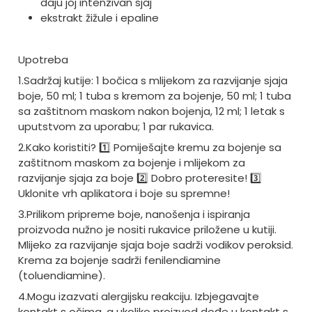
daju joj intenzivan sjaj
ekstrakt žižule i epaline
Upotreba
1.Sadržaj kutije: 1 bočica s mlijekom za razvijanje sjaja
boje, 50 ml; 1 tuba s kremom za bojenje, 50 ml; 1 tuba
sa zaštitnom maskom nakon bojenja, 12 ml; 1 letak s
uputstvom za uporabu; 1 par rukavica.
2.Kako koristiti? 1️
Pomiješajte kremu za bojenje sa
zaštitnom maskom za bojenje i mlijekom za
razvijanje sjaja za boje 2️
Dobro proteresite! 3️
Uklonite vrh aplikatora i boje su spremne!
3.Prilikom pripreme boje, nanošenja i ispiranja
proizvoda nužno je nositi rukavice priložene u kutiji.
Mlijeko za razvijanje sjaja boje sadrži vodikov peroksid.
Krema za bojenje sadrži fenilendiamine
(toluendiamine).
4.Mogu izazvati alergijsku reakciju. Izbjegavajte
kontakt s očima, a ukoliko proizvod dođe u kontakt s