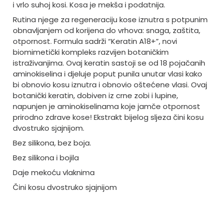
i vrlo suhoj kosi. Kosa je mekša i podatnija.
Rutina njege za regeneraciju kose iznutra s potpunim
obnavljanjem od korijena do vrhova: snaga, zaštita,
otpornost. Formula sadrži “Keratin A18+”, novi
biomimetički kompleks razvijen botaničkim
istraživanjima. Ovaj keratin sastoji se od 18 pojačanih
aminokiselina i djeluje poput punila unutar vlasi kako
bi obnovio kosu iznutra i obnovio oštećene vlasi. Ovaj
botanički keratin, dobiven iz crne zobi i lupine,
napunjen je aminokiselinama koje jamče otpornost
prirodno zdrave kose! Ekstrakt bijelog sljeza čini kosu
dvostruko sjajnijom.
Bez silikona, bez boja.
Bez silikona i bojila
Daje mekoću vlaknima
Čini kosu dvostruko sjajnijom