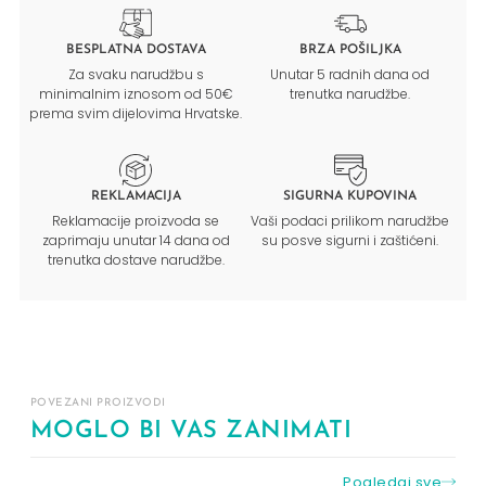
BESPLATNA DOSTAVA
BRZA POŠILJKA
Za svaku narudžbu s
Unutar 5 radnih dana od
minimalnim iznosom od 50€
trenutka narudžbe.
prema svim dijelovima Hrvatske.
REKLAMACIJA
SIGURNA KUPOVINA
Reklamacije proizvoda se
Vaši podaci prilikom narudžbe
zaprimaju unutar 14 dana od
su posve sigurni i zaštićeni.
trenutka dostave narudžbe.
POVEZANI PROIZVODI
MOGLO BI VAS ZANIMATI
Pogledaj sve