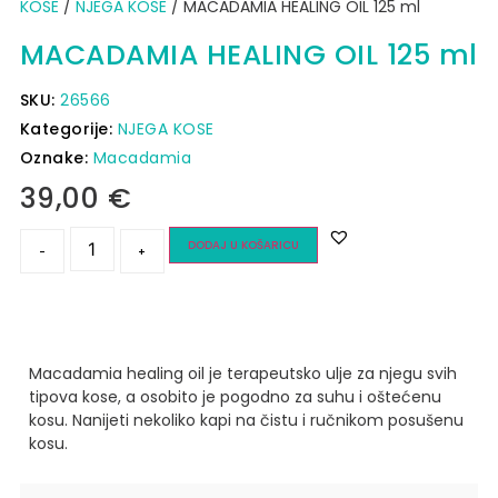
KOSE
/
NJEGA KOSE
/ MACADAMIA HEALING OIL 125 ml
MACADAMIA HEALING OIL 125 ml
SKU:
26566
Kategorije:
NJEGA KOSE
Oznake:
Macadamia
39,00
€
DODAJ U KOŠARICU
-
+
Macadamia healing oil je terapeutsko ulje za njegu svih
tipova kose, a osobito je pogodno za suhu i oštećenu
kosu.
Nanijeti nekoliko kapi na čistu i ručnikom posušenu
kosu.