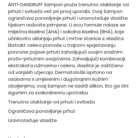
ANTI-DANDRUFF šampon pruža trenutno olakšanje od
prhuti i svrbeža već pri prvoj uporabi. Ovaj šampon
ograničava ponavljanje prhuti i uravnotežuje vlasište
tijekom redovite primjene. U srcu formule nalaze se
mliječna kiselina (AHA) i salicilna kiselina (BHA), koje
učinkovito uklanjaju prhut i mrtve stanice s vlasišta.
Ekstrakt celera pomaže u trajnom sprječavanju
ponovne pojave prhuti zahvaljujući svojim snažnim
protiv-prhutnim svojstvima. Zahvaljujući kombinaciji
ekstrakata ružmarina i celera, vlasište je zaštićeno
od vanjskih utjecaja. Dermatološki ispitano na
osobama s umjerenim i dugotrajnim kožnim
oboljenjima, ovaj šampon ne sadrži silikon, što ga čini
sigurnim za svakodnevnu upotrebu
Trenutno olakšanje od prhuti i svrbeža
Ograničava ponavljanje prhut
Uravnotežuje vlasište