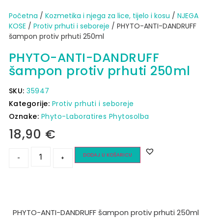
Početna
/
Kozmetika i njega za lice, tijelo i kosu
/
NJEGA
KOSE
/
Protiv prhuti i seboreje
/ PHYTO-ANTI-DANDRUFF
šampon protiv prhuti 250ml
PHYTO-ANTI-DANDRUFF
šampon protiv prhuti 250ml
SKU:
35947
Kategorije:
Protiv prhuti i seboreje
Oznake:
Phyto-Laboratires Phytosolba
18,90
€
DODAJ U KOŠARICU
-
+
PHYTO-ANTI-DANDRUFF šampon protiv prhuti 250ml