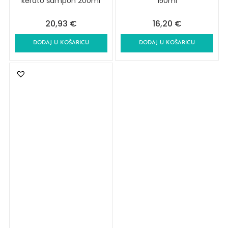
kerato šampon 200ml
150ml
20,93
€
16,20
€
DODAJ U KOŠARICU
DODAJ U KOŠARICU