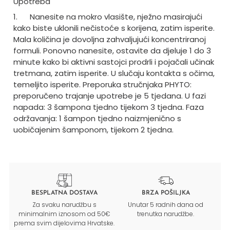
Upotreba
1.
Nanesite na mokro vlasište, nježno masirajući
kako biste uklonili nečistoće s korijena, zatim isperite.
Mala količina je dovoljna zahvaljujući koncentriranoj
formuli. Ponovno nanesite, ostavite da djeluje 1 do 3
minute kako bi aktivni sastojci prodrli i pojačali učinak
tretmana, zatim isperite. U slučaju kontakta s očima,
temeljito isperite. Preporuka stručnjaka PHYTO:
preporučeno trajanje upotrebe je 5 tjedana. U fazi
napada: 3 šampona tjedno tijekom 3 tjedna. Faza
održavanja: 1 šampon tjedno naizmjenično s
uobičajenim šamponom, tijekom 2 tjedna.
BESPLATNA DOSTAVA
BRZA POŠILJKA
Za svaku narudžbu s
Unutar 5 radnih dana od
minimalnim iznosom od 50€
trenutka narudžbe.
prema svim dijelovima Hrvatske.