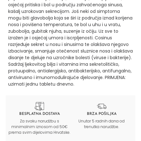
osjećaj pritiska i bol u području zahvaćenoga sinusa,
kašalj uzrokovan sekrecijom. Još neki od simptoma
mogu biti glavobolja koja se širi iz područja iznad korijena
nosa i povišena temperatura, te bol u uhu i u vratu,
zubobolja, gubitak njuha, suzenje iz očiju. Uz sve to
izražen je i osjećaj umora i iscrpljenosti.
Cosinus
razrjeđuje sekret u nosu i sinusima te olakšava njegovo
izbacivanje, smanjuje otečenost sluznice nosa i olakšava
disanje te djeluje na uzročnike bolesti (viruse i bakterije).
Sadržaj ljekovitog bilja i vitamina ima sekretolitičko,
protuupalno, antialergijsko, antibakterijsko, antifungalno,
antivirusno i imunomodulirajuće djelovanje.
PRIMJENA:
uzimati jednu tabletu dnevno.
BESPLATNA DOSTAVA
BRZA POŠILJKA
Za svaku narudžbu s
Unutar 5 radnih dana od
minimalnim iznosom od 50€
trenutka narudžbe.
prema svim dijelovima Hrvatske.