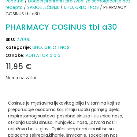
Početna
/
Dodaci prehrani i proizvodi za samoliječenje bez
recepta
/
SAMOLIJEČENJE
/
UHO, GRLO I NOS
/ PHARMACY
COSINUS tbl a30
PHARMACY COSINUS tbl a30
SKU:
27006
Kategorije:
UHO, GRLO I NOS
Oznake:
AGITATOR d.o.o.
11,95
€
Nema na zalihi
Cosinus je mješavina ljekovitog bilja i vitamina koji se
preporučuje osobama koji imaju upalu gornjeg dijela
respiratornog sustava, posebno sinusa i sluznice nosa,
otklanja upalu sinusa, hunjavicu nosa, „otvara nos“ i
ublažava bol u glavi.
Tipični simptomi sinusitisa su
pojačana sekrecija,kihanje, šmrcanje, začepljen nos,