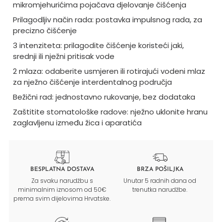
mikromjehurićima pojačava djelovanje čišćenja
Prilagodljiv način rada: postavka impulsnog rada, za
precizno čišćenje
3 intenziteta: prilagodite čišćenje koristeći jaki,
srednji ili nježni pritisak vode
2 mlaza: odaberite usmjeren ili rotirajući vodeni mlaz
za nježno čišćenje interdentalnog područja
Bežični rad: jednostavno rukovanje, bez dodataka
Zaštitite stomatološke radove: nježno uklonite hranu
zaglavljenu između žica i aparatića
BESPLATNA DOSTAVA
BRZA POŠILJKA
Za svaku narudžbu s
Unutar 5 radnih dana od
minimalnim iznosom od 50€
trenutka narudžbe.
prema svim dijelovima Hrvatske.