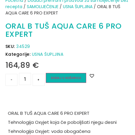
Početna
/
Dodaci prehrani i proizvodi za samoliječenje bez
recepta
/
SAMOLIJEČENJE
/
USNA ŠUPLJINA
/ ORAL B TUŠ
AQUA CARE 6 PRO EXPERT
ORAL B TUŠ AQUA CARE 6 PRO
EXPERT
SKU:
34529
Kategorije:
USNA ŠUPLJINA
164,89
€
DODAJ U KOŠARICU
-
+
ORAL B TUŠ AQUA CARE 6 PRO EXPERT
Tehnologija Oxyjet koja će poboljšati njegu desni
Tehnologija Oxyjet: voda obogaćena