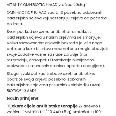
VITALITY OMNIBIOTIC 10AAD vrećice 20x5g
OMNi-BiOTiC® 10 AAD sadrži 10 posebno odabranih
bakterijskih sojeva koji nastanjuju crijeva od početka
do kraja.
Svaki put kad se uzmu antibiotici raznolikost
bakterijskih sojeva u našim crijevima se smanjuje.
Velika raznovrsnost crijevnih bakterija je više nego
potrebna kako bi crijeva neometano mogla obavljati
svoje zadatke važne za naše zdravlje (npr.
razgradnju, apsorpciju i formiranje nutrijenata,
proizvodnju imunosnih stanica, opskrbu energijom).
Stoga, svaki put kad trebate uzeti antibiotike,
podržite svoja crijeva posebno izabranim
bakterijskim sojevima prisutnim u sinbiotiku OMNi-
BiOTiC® 10 AAD!
Način primjene:
Tijekom cijele antibiotske terapije
2x dnevno 1
®
vrećicu OMNi-BiOTiC
10 AAD (5 g) umiješati u 100-