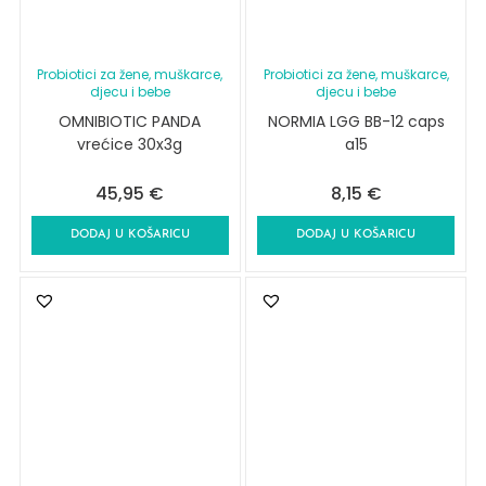
Probiotici za žene, muškarce,
Probiotici za žene, muškarce,
djecu i bebe
djecu i bebe
OMNIBIOTIC PANDA
NORMIA LGG BB-12 caps
vrećice 30x3g
a15
45,95
€
8,15
€
DODAJ U KOŠARICU
DODAJ U KOŠARICU