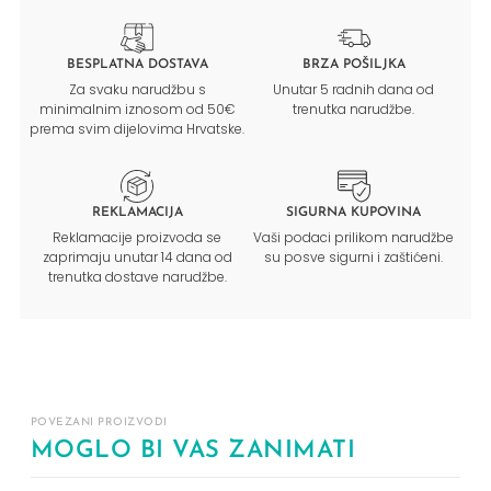
BESPLATNA DOSTAVA
BRZA POŠILJKA
Za svaku narudžbu s
Unutar 5 radnih dana od
minimalnim iznosom od 50€
trenutka narudžbe.
prema svim dijelovima Hrvatske.
REKLAMACIJA
SIGURNA KUPOVINA
Reklamacije proizvoda se
Vaši podaci prilikom narudžbe
zaprimaju unutar 14 dana od
su posve sigurni i zaštićeni.
trenutka dostave narudžbe.
POVEZANI PROIZVODI
MOGLO BI VAS ZANIMATI