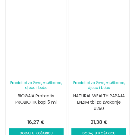
Probiotici za žene, muškarce,
Probiotici za žene, muškarce,
djecu i bebe
djecu i bebe
BIOGAIA Protectis
NATURAL WEALTH PAPAJA
PROBIOTIK kapi 5 ml
ENZIM tbl za žvakanje
a250
16,27
€
21,38
€
DODAJ U KOŠARICU
DODAJ U KOŠARICU