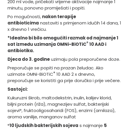
200 ml vode, pričekati vrijeme aktivacije najmanje 1
minutu, ponovno promiješati i popiti.
Po mogućnosti,
nakon terapije
antibioticima
nastaviti s primjenom idućih 14 dana, 1
x dnevno 1 vrećicu.
*Idealno bi bilo omogućiti razmak od najmanje 1
®
sat između uzimanja OMNi-BiOTiC
10 AAD i
antibiotika.
Djeca do 3. godine
uzimaju pola preporučene doze.
Preporučuje se popiti na prazan želudac. Ako
®
uzimate OMNi-BiOTiC
10 AAD 2 x dnevno,
preporučuje se koristiti ga prije doručka i prije večere.
Sastojci:
Kukuruzni škrob, maltodekstrin, inulin, kalijev klorid,
biljni protein (riža), magnezijev sulfat, bakterijski
sojevi°, fruktooligosaharidi (FOS), enzimi (amilaza),
aroma vanilije, manganov sulfat
°
10 ljudskih bakterijskih sojeva
s najmanje
5