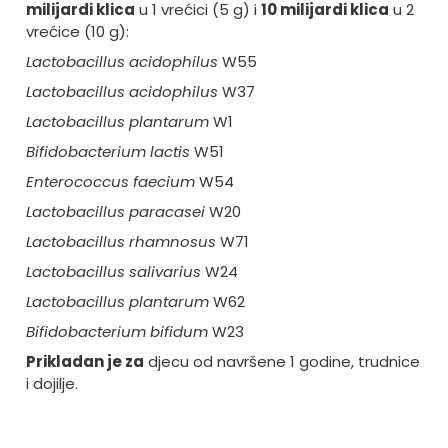
milijardi klica
u 1 vrećici (5 g) i
10 milijardi klica
u 2
vrećice (10 g):
Lactobacillus acidophilus
W55
Lactobacillus acidophilus
W37
Lactobacillus plantarum
W1
Bifidobacterium lactis
W51
Enterococcus faecium
W54
Lactobacillus paracasei
W20
Lactobacillus rhamnosus
W71
Lactobacillus salivarius
W24
Lactobacillus plantarum
W62
Bifidobacterium bifidum
W23
Prikladan je za
djecu od navršene 1 godine, trudnice
i dojilje.