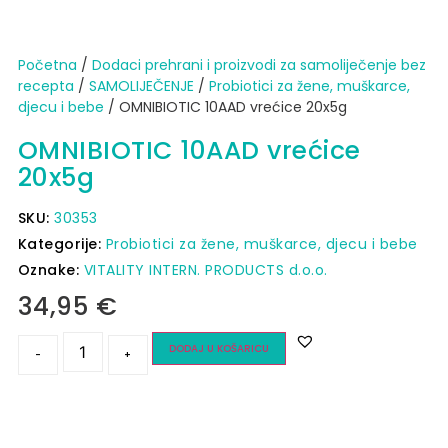
Početna
/
Dodaci prehrani i proizvodi za samoliječenje bez
recepta
/
SAMOLIJEČENJE
/
Probiotici za žene, muškarce,
djecu i bebe
/ OMNIBIOTIC 10AAD vrećice 20x5g
OMNIBIOTIC 10AAD vrećice
20x5g
SKU:
30353
Kategorije:
Probiotici za žene, muškarce, djecu i bebe
Oznake:
VITALITY INTERN. PRODUCTS d.o.o.
34,95
€
DODAJ U KOŠARICU
-
+