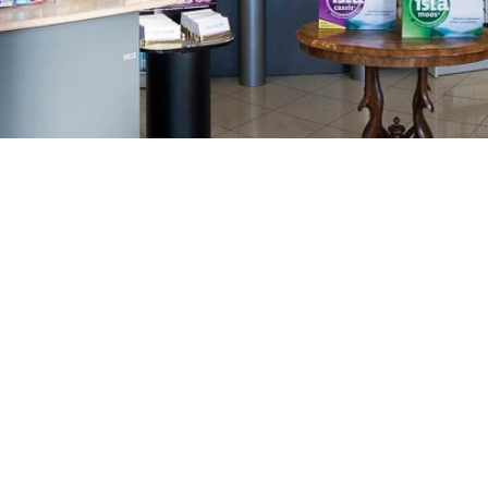
GAJNICE
Gandhijeva 3, Zagreb
01/3461-431
098/452-128
gajnice@ljekarne-
dvorzak.hr
PON - PET