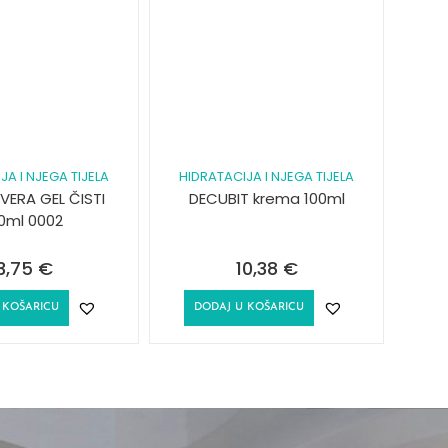
JA I NJEGA TIJELA
HIDRATACIJA I NJEGA TIJELA
 VERA GEL ČISTI
DECUBIT krema 100ml
0ml 0002
3,75
€
10,38
€
 KOŠARICU
DODAJ U KOŠARICU