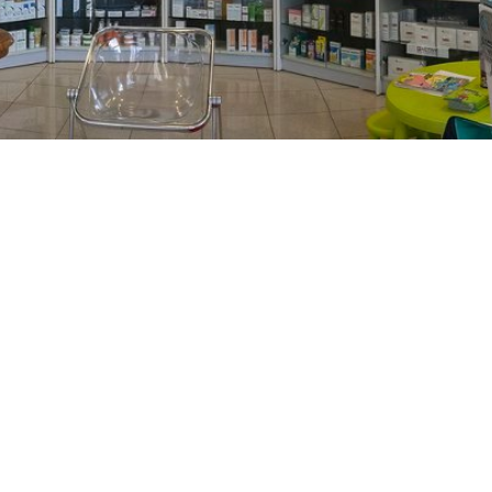
PREČKO
Slavenskog 6, Zagreb
01/3885-672
099/2681-389
precko@ljekarne-
dvorzak.hr
PON - PET