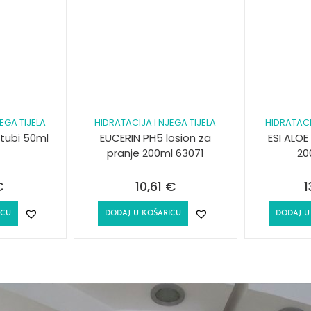
EGA TIJELA
HIDRATACIJA I NJEGA TIJELA
HIDRATACI
tubi 50ml
EUCERIN PH5 losion za
ESI ALOE
pranje 200ml 63071
20
€
10,61
€
1
ICU
DODAJ U KOŠARICU
DODAJ U