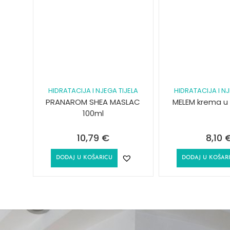
HIDRATACIJA I NJEGA TIJELA
HIDRATACIJA I NJ
PRANAROM SHEA MASLAC
MELEM krema u 
100ml
10,79
€
8,10
DODAJ U KOŠARICU
DODAJ U KOŠAR