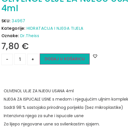
4ml
SKU:
34967
Kategorije:
HIDRATACIJA I NJEGA TIJELA
Oznake:
Dr.Theiss
7,80
€
DODAJ U KOŠARICU
-
+
OLIVENOL ULJE ZA NJEGU USANA 4ml
NJEGA ZA ISPUCALE USNE s medom i njegujućim uljnim kompl
Sadrži 98 % sastojaka prirodnog porijekla (bez mikroplastike)
Intenzivna njega za suhe i ispucale usne
Za lijepo njegovane usne sa svilenkastim sjajem.