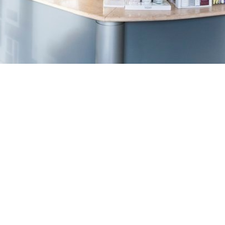
TREŠNJEVKA
Selska cesta 153, Zagreb
01/3022-794
099/2681-387
selska@ljekarne-
dvorzak.hr
PON - PET