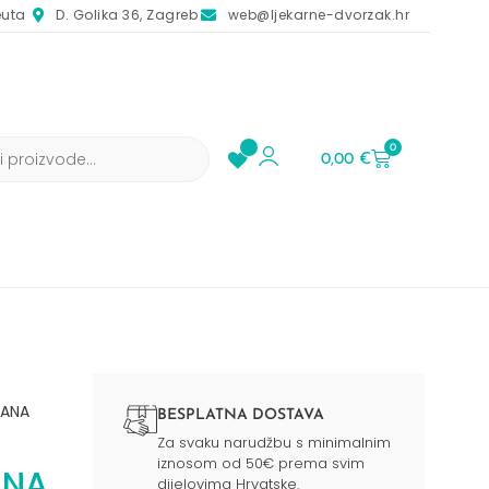
euta
D. Golika 36, Zagreb
web@ljekarne-dvorzak.hr
0
0,00
€
SANA
BESPLATNA DOSTAVA
Za svaku narudžbu s minimalnim
iznosom od 50€ prema svim
ANA
dijelovima Hrvatske.