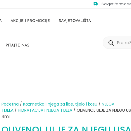
Savjet farmac
A
AKCIJE I PROMOCIJE
SAVJETOVALIŠTA
PITAJTE NAS
Početna
/
Kozmetika i njega za lice, tijelo i kosu
/
NJEGA
TIJELA
/
HIDRATACIJA I NJEGA TIJELA
/ OLIVENOL ULJE ZA NJEGU U
4ml
OLIVENOL ULJE ZA NJEGU US